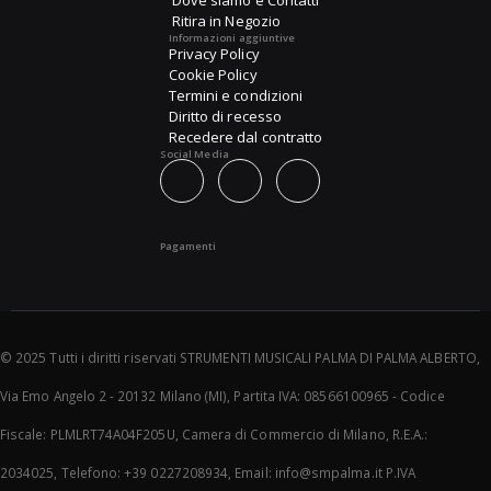
Dove siamo e Contatti
Ritira in Negozio
Informazioni aggiuntive
Privacy Policy
Cookie Policy
Termini e condizioni
Diritto di recesso
Recedere dal contratto
Social Media
Pagamenti
© 2025 Tutti i diritti riservati STRUMENTI MUSICALI PALMA DI PALMA ALBERTO,
Via Emo Angelo 2 - 20132 Milano (MI), Partita IVA: 08566100965 - Codice
Fiscale: PLMLRT74A04F205U, Camera di Commercio di Milano, R.E.A.:
2034025, Telefono: +39 0227208934, Email: info@smpalma.it P.IVA