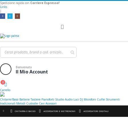
Spedizione rapida con
Corriere Espresso!
Links
|
Toggle
Nav
Benvenuto
Il Mio Account
0
Cart
Carrello
Chitarre/Bassi
Batterie
Tastiere
Pianoforti
Studio
Audio
Luci
DJ
Microfoni
Cuffie
Strumenti
tradizionali
Metodi
Custodie
Cavi
Accessori
CHITARRA E BASSO
ACCORDATORI E METRONOMI
ACCORDATORI DIGITALI