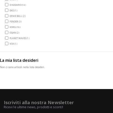
items
D'ADDARIO
14
item
EKO
1
items
ERNIE BALL
2
items
FENDER
3
items
KORG
16
items
OQAN
2
item
PLANET WAVES
1
item
VOX
1
La mia lista desideri
Non ci sono articoli nella lista desideri.
Iscriviti alla nostra Newsletter
Ricevi le ultime news, prodotti e sconti!