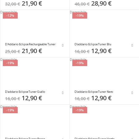
Special
21,90 €
Special
28,90 €
32,00 €
46,00 €
Price
Price
Disponibile
Disponibile
-12%
-19%
D'Addario Eclipse Rechargeable Tuner
D'addario Eclipse Tuner Blu
Special
21,90 €
Special
12,90 €
25,00 €
16,00 €
Price
Price
Disponibile
Disponibile
-19%
-19%
D'addario Eclipse Tuner Giallo
D'addario Eclipse Tuner Nero
Special
12,90 €
Special
12,90 €
16,00 €
16,00 €
Price
Price
Disponibile
Disponibile
-19%
-19%
D'addario Eclipse Tuner Rosso
D'addario Eclipse Tuner Verde