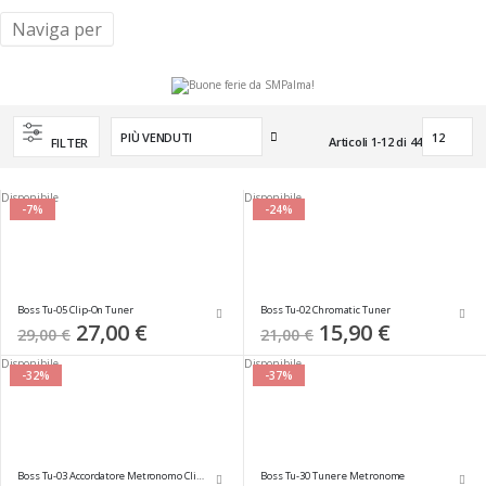
Naviga per
Imposta
Articoli
1
-
12
di
44
FILTER
la
direzione
crescente
Disponibile
Disponibile
-7%
-24%
Boss Tu-05 Clip-On Tuner
Boss Tu-02 Chromatic Tuner
Special
27,00 €
Special
15,90 €
29,00 €
21,00 €
Price
Price
Disponibile
Disponibile
-32%
-37%
Boss Tu-03 Accordatore Metronomo Clip On
Boss Tu-30 Tuner e Metronome