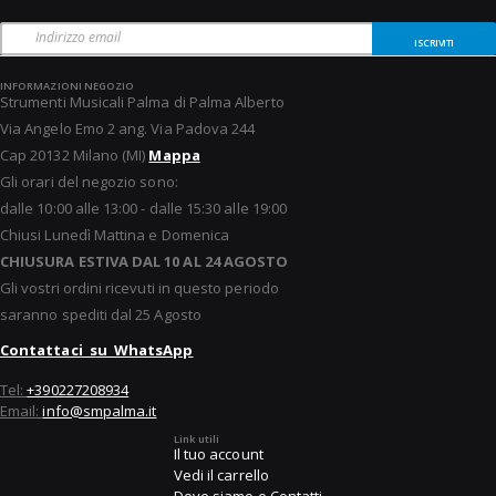
ISCRIVITI
INFORMAZIONI NEGOZIO
Strumenti Musicali Palma di Palma Alberto
Via Angelo Emo 2 ang. Via Padova 244
Cap 20132 Milano (MI)
Mappa
Gli orari del negozio sono:
dalle 10:00 alle 13:00 - dalle 15:30 alle 19:00
Chiusi Lunedì Mattina e Domenica
CHIUSURA ESTIVA DAL 10 AL 24 AGOSTO
Gli vostri ordini ricevuti in questo periodo
saranno spediti dal 25 Agosto
Contattaci su WhatsApp
Tel:
+390227208934
Email:
info@smpalma.it
Link utili
Il tuo account
Vedi il carrello