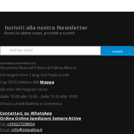
Iscriviti alla nostra Newsletter
Ricevi le ultime news, prodotti e sconti!
ISCRIVITI
INFORMAZIONI NEGOZIO
Strumenti Musicali Palma di Palma Alberto
Via Angelo Emo 2 ang. Via Padova 244
Cap 20132 Milano (MI)
Mappa
Gli orari del negozio sono:
dalle 10:00 alle 13:00 - dalle 15:30 alle 19:00
Chiusi Lunedì Mattina e Domenica
Contattaci su WhatsApp
Ordina Online Spedizioni Sempre Attive
Tel:
+390227208934
Email:
info@smpalma.it