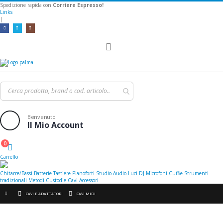
Spedizione rapida con
Corriere Espresso!
Links
|
Toggle
Nav
Benvenuto
Il Mio Account
0
Cart
Carrello
Chitarre/Bassi
Batterie
Tastiere
Pianoforti
Studio
Audio
Luci
DJ
Microfoni
Cuffie
Strumenti
tradizionali
Metodi
Custodie
Cavi
Accessori
CAVI E ADATTATORI
CAVI MIDI