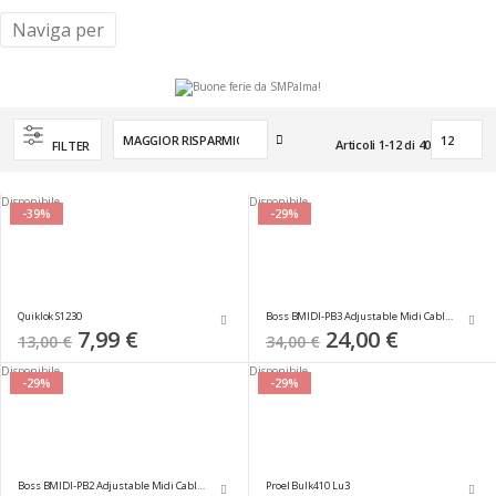
Naviga per
Imposta
Articoli
1
-
12
di
40
FILTER
la
direzione
crescente
Disponibile
Disponibile
-39%
-29%
Quiklok S1230
Boss BMIDI-PB3 Adjustable Midi Cable Angle
Special
7,99 €
Special
24,00 €
13,00 €
34,00 €
Price
Price
Disponibile
Disponibile
-29%
-29%
Boss BMIDI-PB2 Adjustable Midi Cable Angle
Proel Bulk410 Lu3