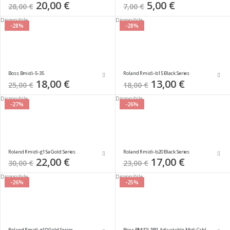
Special
20,00 €
Special
5,00 €
28,00 €
7,00 €
Price
Price
Disponibile
Disponibile
-28%
-28%
Boss Bmidi-5-35
Roland Rmidi-b15 Black Series
Special
18,00 €
Special
13,00 €
25,00 €
18,00 €
Price
Price
Disponibile
Disponibile
-27%
-26%
Roland Rmidi-g15a Gold Series
Roland Rmidi-b20 Black Series
Special
22,00 €
Special
17,00 €
30,00 €
23,00 €
Price
Price
Disponibile
Disponibile
-26%
-25%
Roland Rmidi-g10 Gold Series
Boss BMIDI-PB1 Adjustable Midi Cable Angle