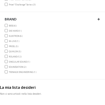
items
Proel “Challenge” Series
3
BRAND
items
BOSS
6
item
DIE HARD
1
items
ELEKTRON
6
item
M-LIVE
1
items
PROEL
5
items
QUIKLOK
5
items
ROLAND
12
item
SINGULAR SOUND
1
items
SOUNDSATION
2
item
TEENAGE ENGINEERING
1
La mia lista desideri
Non ci sono articoli nella lista desideri.