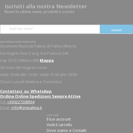
Iscriviti alla nostra Newsletter
Ricevi le ultime news, prodotti e sconti!
ISCRIVITI
INFORMAZIONI NEGOZIO
Strumenti Musicali Palma di Palma Alberto
Via Angelo Emo 2 ang. Via Padova 244
Cap 20132 Milano (MI)
Mappa
Gli orari del negozio sono:
dalle 10:00 alle 13:00 - dalle 15:30 alle 19:00
Chiusi Lunedì Mattina e Domenica
Contattaci su WhatsApp
Ordina Online Spedizioni Sempre Attive
Tel:
+390227208934
Email:
info@smpalma.it
Link utili
Il tuo account
Vedi il carrello
Dove siamo e Contatti