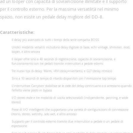
ad un looper con capacità di sovraincisione illimitate e il supporto
per il controllo esterno. Per la massima versatilità nel minimo
spazio, non esiste un pedale delay migliore del DD-8.
Caratteristiche:
Il delay più avanzato di tutti i tempi della serie compatta BOSS
Undici modalità versatili includono delay digitale di base, echi vintage, shimmer, mod,
looper, e altro ancora
Il looper offre sino a 40 secondi di registrazione, capacità di sovraincisione, e
funzionamento con tre pedali tramite interruttori a pedale esterni
Tre nuovi tipi di delay: Warm, +RV (delay+riverbero), e GLT (delay ritmico)
Sino a 10 secondi di tempo di ritardo disponibili con l’immissione tap tempo
L’interruttore Carryover stabilisce se le code del delay continuano o si arrestano quando
l’effetto viene posto in bypass
I/O stereo reale e tre modalità di uscita selezionabili (indipendente, panning, e wide
stereo)
Prese di I/O intelligenti che supportano una varietà di configurazioni di connessione
(mono, stereo, wet/dry, solo wet, e altro ancora)
Supporto per il controllo esterno tramite due interruttori a pedale o un pedale di
espressione