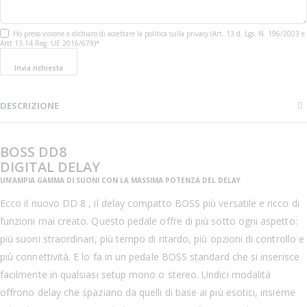
Ho preso visione e dichiaro di accettare la politica sulla privacy (Art. 13 d. Lgs. N. 196/2003 e
Artt 13-14 Reg. UE 2016/679)*
Invia richiesta
DESCRIZIONE
BOSS DD8
DIGITAL DELAY
UN’AMPIA GAMMA DI SUONI CON LA MASSIMA POTENZA DEL DELAY
Ecco il nuovo DD 8 , il delay compatto BOSS più versatile e ricco di
funzioni mai creato. Questo pedale offre di più sotto ogni aspetto:
più suoni straordinari, più tempo di ritardo, più opzioni di controllo e
più connettività. E lo fa in un pedale BOSS standard che si inserisce
facilmente in qualsiasi setup mono o stereo. Undici modalità
offrono delay che spaziano da quelli di base ai più esotici, insieme