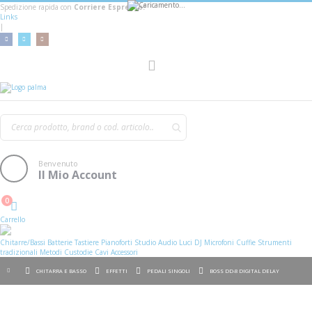
Spedizione rapida con
Corriere Espresso!
Links
|
AGGIUNGI AL CARRELLO
Toggle
Nav
Benvenuto
Il Mio Account
0
Cart
Carrello
Chitarre/Bassi
Batterie
Tastiere
Pianoforti
Studio
Audio
Luci
DJ
Microfoni
Cuffie
Strumenti
tradizionali
Metodi
Custodie
Cavi
Accessori
CHITARRA E BASSO
EFFETTI
PEDALI SINGOLI
BOSS DD-8 DIGITAL DELAY