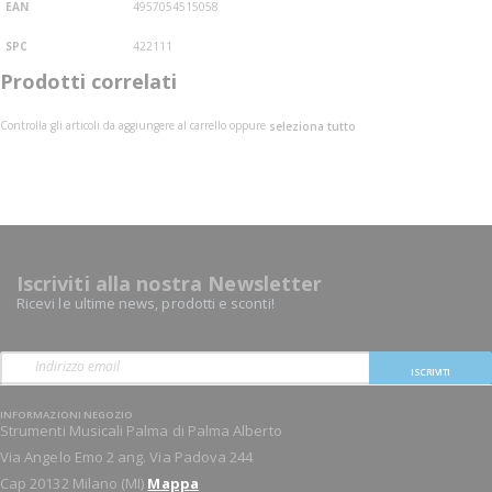
EAN
4957054515058
SPC
422111
Prodotti correlati
Controlla gli articoli da aggiungere al carrello oppure
seleziona tutto
Iscriviti alla nostra Newsletter
Ricevi le ultime news, prodotti e sconti!
ISCRIVITI
INFORMAZIONI NEGOZIO
Strumenti Musicali Palma di Palma Alberto
Via Angelo Emo 2 ang. Via Padova 244
Cap 20132 Milano (MI)
Mappa