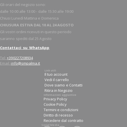
Gli orari del negozio sono:
dalle 10:00 alle 13:00 - dalle 15:30 alle 19:00
Chiusi Lunedì Mattina e Domenica
CHIUSURA ESTIVA DAL 10 AL 24 AGOSTO
Gli vostri ordini ricevuti in questo periodo
saranno spediti dal 25 Agosto
Contattaci su WhatsApp
Tel:
+390227208934
Email:
info@smpalma.it
Link utili
Il tuo account
Vedi il carrello
Dove siamo e Contatti
Ritira in Negozio
Informazioni aggiuntive
Privacy Policy
Cookie Policy
Termini e condizioni
Diritto di recesso
Recedere dal contratto
Social Media