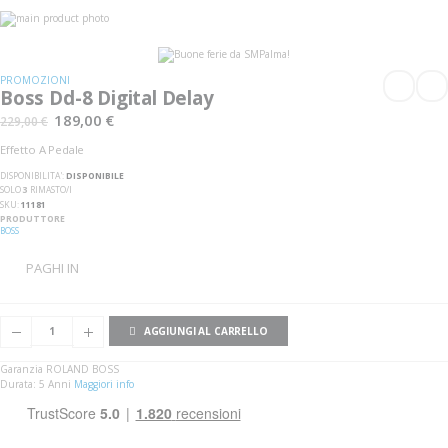
Vai
alla
Vai
fine
all'inizio
della
della
galleria
galleria
PROMOZIONI
di
di
Boss Dd-8 Digital Delay
immagini
immagini
189,00 €
229,00 €
Effetto A Pedale
DISPONIBILITA':
DISPONIBILE
SOLO
3
RIMASTO/I
SKU
11181
PRODUTTORE
BOSS
PAGHI IN
AGGIUNGI AL CARRELLO
Garanzia ROLAND BOSS
Durata: 5 Anni
Maggiori info