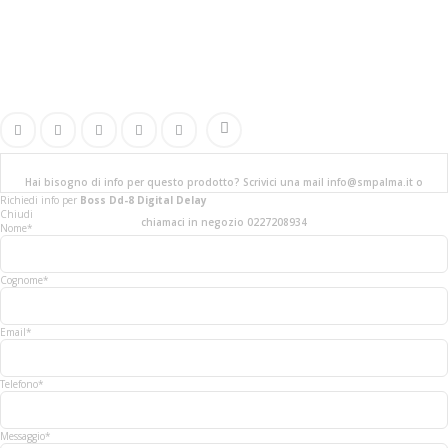
Hai bisogno di info per questo prodotto? Scrivici una mail info@smpalma.it o
Richiedi info
per
Boss Dd-8 Digital Delay
Chiudi
chiamaci in negozio 0227208934
Nome*
Cognome*
Email*
Telefono*
Messaggio*