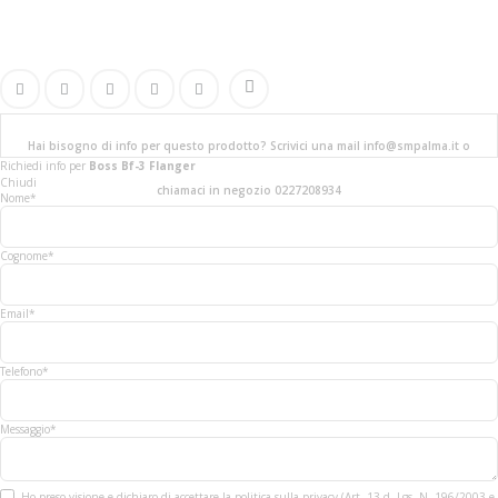
Hai bisogno di info per questo prodotto? Scrivici una mail info@smpalma.it o
Richiedi info
per
Boss Bf-3 Flanger
Chiudi
chiamaci in negozio 0227208934
Nome*
Cognome*
Email*
Telefono*
Messaggio*
Ho preso visione e dichiaro di accettare la politica sulla privacy (Art. 13 d. Lgs. N. 196/2003 e