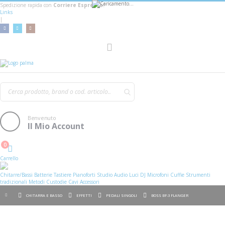
Spedizione rapida con
Corriere Espresso!
Links
|
AGGIUNGI AL CARRELLO
Toggle
Nav
Benvenuto
Il Mio Account
0
Cart
Carrello
Chitarre/Bassi
Batterie
Tastiere
Pianoforti
Studio
Audio
Luci
DJ
Microfoni
Cuffie
Strumenti
tradizionali
Metodi
Custodie
Cavi
Accessori
CHITARRA E BASSO
EFFETTI
PEDALI SINGOLI
BOSS BF-3 FLANGER