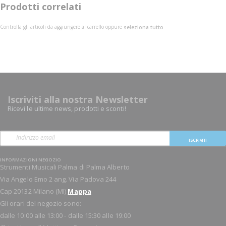
Prodotti correlati
Controlla gli articoli da aggiungere al carrello oppure
seleziona tutto
Iscriviti alla nostra Newsletter
Ricevi le ultime news, prodotti e sconti!
ISCRIVITI
INFORMAZIONI NEGOZIO
Strumenti Musicali Palma di Palma Alberto
Via Angelo Emo 2 ang. Via Padova 244
Cap 20132 Milano (MI)
Mappa
Gli orari del negozio sono:
dalle 10:00 alle 13:00 - dalle 15:30 alle 19:00