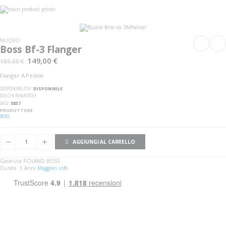
Vai
alla
Vai
fine
all'inizio
della
della
galleria
galleria
NUOVO
di
di
Boss Bf-3 Flanger
immagini
immagini
149,00 €
185,00 €
Flanger A Pedale
DISPONIBILITA':
DISPONIBILE
SOLO
1
RIMASTO/I
SKU
5837
PRODUTTORE
BOSS
AGGIUNGI AL CARRELLO
Garanzia ROLAND BOSS
Durata: 5 Anni
Maggiori info