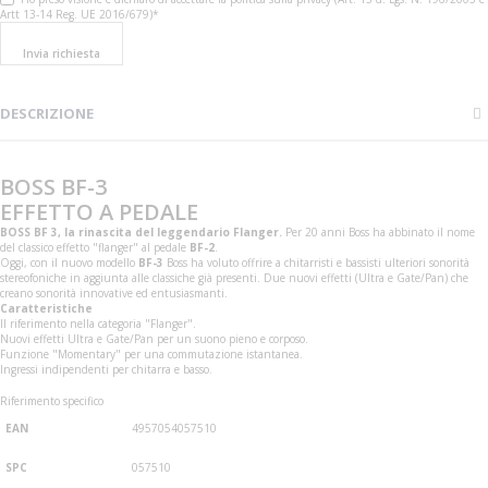
Artt 13-14 Reg. UE 2016/679)*
Invia richiesta
DESCRIZIONE
BOSS BF-3
EFFETTO A PEDALE
BOSS BF 3, la rinascita del leggendario Flanger.
Per 20 anni Boss ha abbinato il nome
del classico effetto "flanger" al pedale
BF-2
.
Oggi, con il nuovo modello
BF-3
Boss ha voluto offrire a chitarristi e bassisti ulteriori sonorità
stereofoniche in aggiunta alle classiche già presenti.
Due nuovi effetti (Ultra e Gate/Pan) che
creano sonorità innovative ed entusiasmanti.
Caratteristiche
Il riferimento nella categoria "Flanger".
Nuovi effetti Ultra e Gate/Pan per un suono pieno e corposo.
Funzione "Momentary" per una commutazione istantanea.
Ingressi indipendenti per chitarra e basso.
Riferimento specifico
EAN
4957054057510
SPC
057510