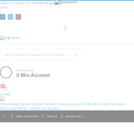
Spedizione rapida con
Corriere Espresso!
Links
|
AGGIUNGI AL CARRELLO
Toggle
Nav
Benvenuto
Il Mio Account
0
Cart
Carrello
Chitarre/Bassi
Batterie
Tastiere
Pianoforti
Studio
Audio
Luci
DJ
Microfoni
Cuffie
Strumenti
tradizionali
Metodi
Custodie
Cavi
Accessori
CORDE E ACCESSORI
TRACOLLE
BACKVOX VG01-2