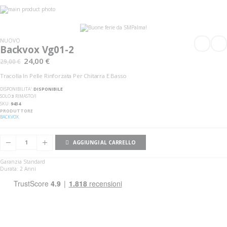
Vai
alla
Vai
fine
all'inizio
della
della
galleria
galleria
NUOVO
di
di
Backvox Vg01-2
immagini
immagini
24,00 €
29,00 €
Tracolla In Pelle Rinforzata Per Chitarra E Basso
DISPONIBILITA':
DISPONIBILE
SOLO
3
RIMASTO/I
SKU
9434
PRODUTTORE
BACKVOX
AGGIUNGI AL CARRELLO
Garanzia Standard
Durata: 2 Anni