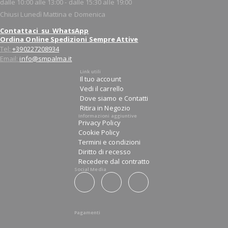
dalle 10:00 alle 13:00 - dalle 15:30 alle 19:00
Chiusi Lunedì Mattina e Domenica
Contattaci su WhatsApp
Ordina Online Spedizioni Sempre Attive
Tel:
+390227208934
Email:
info@smpalma.it
Link utili
Il tuo account
Vedi il carrello
Dove siamo e Contatti
Ritira in Negozio
Informazioni aggiuntive
Privacy Policy
Cookie Policy
Termini e condizioni
Diritto di recesso
Recedere dal contratto
Social Media
Pagamenti