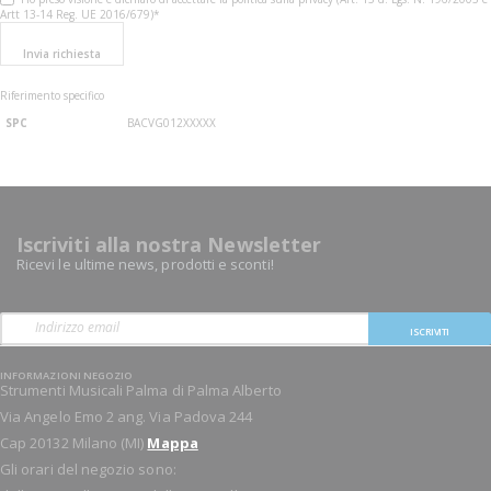
Artt 13-14 Reg. UE 2016/679)*
Invia richiesta
Riferimento specifico
SPC
BACVG012XXXXX
Iscriviti alla nostra Newsletter
Ricevi le ultime news, prodotti e sconti!
ISCRIVITI
INFORMAZIONI NEGOZIO
Strumenti Musicali Palma di Palma Alberto
Via Angelo Emo 2 ang. Via Padova 244
Cap 20132 Milano (MI)
Mappa
Gli orari del negozio sono: