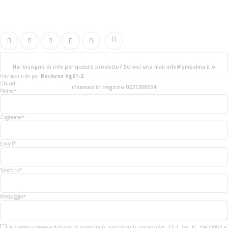
Hai bisogno di info per questo prodotto? Scrivici una mail info@smpalma.it o
Richiedi info
per
Backvox Vg01-2
Chiudi
chiamaci in negozio 0227208934
Nome*
Cognome*
Email*
Telefono*
Messaggio*
Ho preso visione e dichiaro di accettare la politica sulla privacy (Art. 13 d. Lgs. N. 196/2003 e