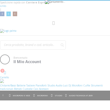
Spedizione rapida con
Corriere Espresso!
Links
|
AGGIUNGI AL CARRELLO
Toggle
Nav
Benvenuto
Il Mio Account
0
Cart
Carrello
Chitarre/Bassi
Batterie
Tastiere
Pianoforti
Studio
Audio
Luci
DJ
Microfoni
Cuffie
Strumenti
tradizionali
Metodi
Custodie
Cavi
Accessori
MICROFONI E VOCE
MICROFONI
STUDIO
AUDIO-TECHNICA AT-2035