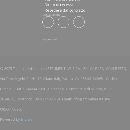
Diritto di recesso
Recedere dal contratto
Social Media
Pagamenti
© 2025 Tutti i diritti riservati STRUMENTI MUSICALI PALMA DI PALMA ALBERTO,
Via Emo Angelo 2 - 20132 Milano (MI), Partita IVA: 08566100965 - Codice
Fiscale: PLMLRT74A04F205U, Camera di Commercio di Milano, R.E.A.:
2034025, Telefono: +39 0227208934, Email: info@smpalma.it P.IVA
08566100965
Powered by
Envision