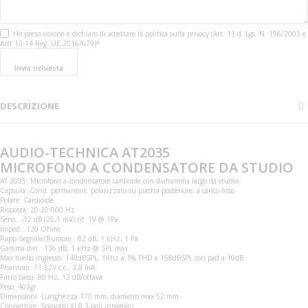
Ho preso visione e dichiaro di accettare la politica sulla privacy (Art. 13 d. Lgs. N. 196/2003 e
Artt 13-14 Reg. UE 2016/679)*
Invia richiesta
DESCRIZIONE
AUDIO-TECHNICA AT2035
MICROFONO A CONDENSATORE DA STUDIO
AT 2035: Microfono a condensatore cardioide con diaframma largo da studio.
Capsula: Cond. permanent. polarizzato su piastra posteriore, a carico fisso
Polare: Cardioide
Risposta: 20-20.000 Hz
Sens.: -32 dB (25,1 mV) rif. 1V @ 1Pa
Imped.: 120 Ohms
Rapp.Segnale/Rumore.: 82 dB, 1 kHz, 1 Pa
Gamma din.: 136 dB, 1 kHz @ SPL max
Max.livello ingresso: 148dBSPL, 1Khz a 1% THD e 158dBSPL con pad a 10dB
Phantom: 11-52V c.c., 3,8 mA
Filtro bassi: 80 Hz, 12 dB/ottava
Peso: 403gr.
Dimensioni: Lunghezza 170 mm, diametro max 52 mm
Connettore: Spinotto XLR 3-poli integrato