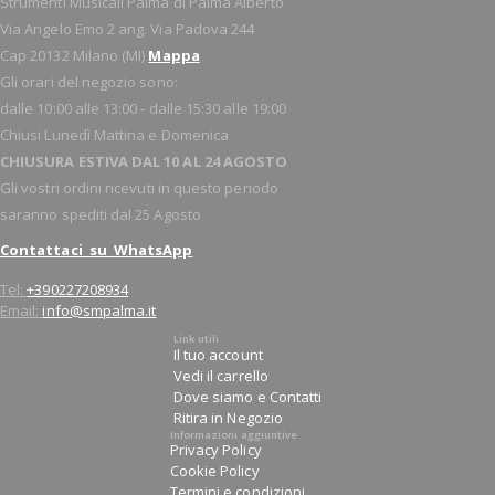
Strumenti Musicali Palma di Palma Alberto
Via Angelo Emo 2 ang. Via Padova 244
Cap 20132 Milano (MI)
Mappa
Gli orari del negozio sono:
dalle 10:00 alle 13:00 - dalle 15:30 alle 19:00
Chiusi Lunedì Mattina e Domenica
CHIUSURA ESTIVA DAL 10 AL 24 AGOSTO
Gli vostri ordini ricevuti in questo periodo
saranno spediti dal 25 Agosto
Contattaci su WhatsApp
Tel:
+390227208934
Email:
info@smpalma.it
Link utili
Il tuo account
Vedi il carrello
Dove siamo e Contatti
Ritira in Negozio
Informazioni aggiuntive
Privacy Policy
Cookie Policy
Termini e condizioni