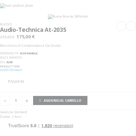
Vai
alla
Vai
fine
all'inizio
della
della
galleria
galleria
NUOVO
di
di
Audio-Technica At-2035
immagini
immagini
175,00 €
215,00 €
Microfono A Condensatore Da Studio
DISPONIBILITA':
DISPONIBILE
SOLO
1
RIMASTO/I
SKU
0228
PRODUTTORE
AUDIO-TECHNICA
PAGHI IN
AGGIUNGI AL CARRELLO
Garanzia Standard
Durata: 2 Anni