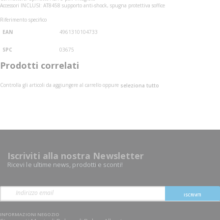
Accessori INCLUSI: AT8458 supporto anti-shock, spugna protettiva soffice
Riferimento specifico
EAN
4961310104733
SPC
03675
Prodotti correlati
Controlla gli articoli da aggiungere al carrello oppure
seleziona tutto
Iscriviti alla nostra Newsletter
Ricevi le ultime news, prodotti e sconti!
ISCRIVITI
INFORMAZIONI NEGOZIO