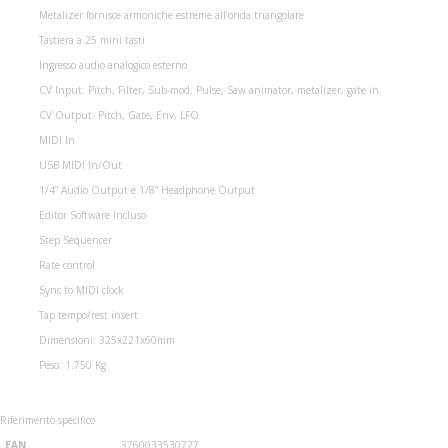
Metalizer fornisce armoniche estreme all’onda triangolare
Tastiera a 25 mini tasti
Ingresso audio analogico esterno
CV Input: Pitch, Filter, Sub-mod, Pulse, Saw animator, metalizer, gate in.
CV Output: Pitch, Gate, Env, LFO
MIDI In
USB MIDI In/Out
1/4” Audio Output e 1/8” Headphone Output
Editor Software Incluso
Step Sequencer
Rate control
Sync to MIDI clock
Tap tempo/rest insert
Dimensioni: 325x221x60mm
Peso: 1.750 Kg
Riferimento specifico
EAN
3760033530727