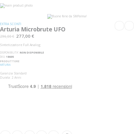
Vai
alla
Vai
fine
all'inizio
della
della
galleria
galleria
EXTRA SCONTI
di
di
Arturia Microbrute UFO
immagini
immagini
277,00 €
296,00 €
Sintetizzatore Full Analog
DISPONIBILITA':
NON DISPONIBILE
SKU
18605
PRODUTTORE
ARTURIA
Garanzia Standard
Durata: 2 Anni