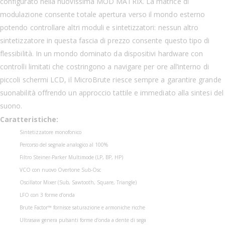
configurato nella nuovissima MOD MATRIX. La matrice di
modulazione consente totale apertura verso il mondo esterno
potendo controllare altri moduli e sintetizzatori: nessun altro
sintetizzatore in questa fascia di prezzo consente questo tipo di
flessibilità. In un mondo dominato da dispositivi hardware con
controlli limitati che costringono a navigare per ore all’interno di
piccoli schermi LCD, il MicroBrute riesce sempre a garantire grande
suonabilità offrendo un approccio tattile e immediato alla sintesi del
suono.
Caratteristiche:
Sintetizzatore monofonico
Percorso del segnale analogico al 100%
Filtro Steiner-Parker Multimode (LP, BP, HP)
VCO con nuovo Overtone Sub-Osc
Oscillator Mixer (Sub, Sawtooth, Square, Triangle)
LFO con 3 forme d’onda
Brute Factor™ fornisce saturazione e armoniche ricche
Ultrasaw genera pulsanti forme d’onda a dente di sega