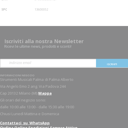
SPC
13600052
Iscriviti alla nostra Newsletter
Ricevi le ultime news, prodotti e sconti!
ISCRIVITI
INFORMAZIONI NEGOZIO
Strumenti Musicali Palma di Palma Alberto
Via Angelo Emo 2 ang. Via Padova 244
Cap 20132 Milano (MI)
Mappa
Gli orari del negozio sono:
dalle 10:00 alle 13:00 - dalle 15:30 alle 19:00
Chiusi Lunedì Mattina e Domenica
Contattaci su WhatsApp
Ordina Online Spedizioni Sempre Attive