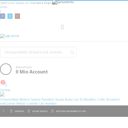
Spedizione rapida con
Corriere Espresso!
Links
|
Toggle
Nav
Benvenuto
Il Mio Account
0
Cart
Carrello
Chitarre/Bassi
Batterie
Tastiere
Pianoforti
Studio
Audio
Luci
DJ
Microfoni
Cuffie
Strumenti
tradizionali
Metodi
Custodie
Cavi
Accessori
OFFERTE
EXTRA SCONTI
ARTURIA MICROBRUTE UFO