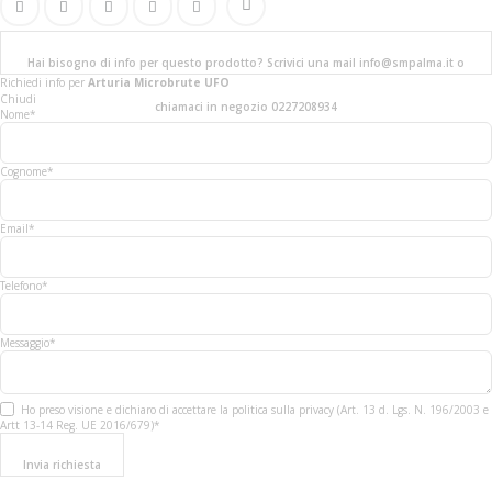
Hai bisogno di info per questo prodotto? Scrivici una mail info@smpalma.it o
Richiedi info
per
Arturia Microbrute UFO
Chiudi
chiamaci in negozio 0227208934
Nome*
Cognome*
Email*
Telefono*
Messaggio*
Ho preso visione e dichiaro di accettare la politica sulla privacy (Art. 13 d. Lgs. N. 196/2003 e
Artt 13-14 Reg. UE 2016/679)*
Invia richiesta