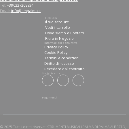
Tel:
+390227208934
Email:
info@smpalma.it
Link utili
Il tuo account
Vedi il carrello
Dove siamo e Contatti
Ritira in Negozio
Informazioni aggiuntive
Privacy Policy
Cookie Policy
Termini e condizioni
Diritto di recesso
Recedere dal contratto
Social Media
Pagamenti
© 2025 Tutti i diritti riservati STRUMENTI MUSICALI PALMA DI PALMA ALBERTO,