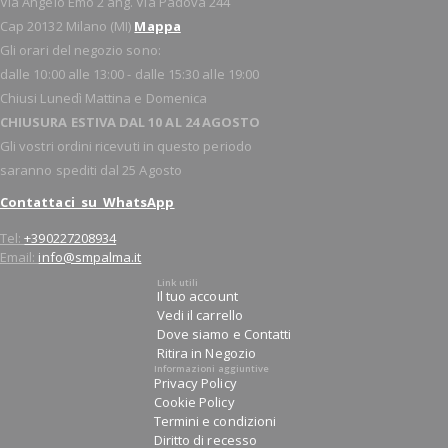
Via Angelo Emo 2 ang. Via Padova 244
Cap 20132 Milano (MI)
Mappa
Gli orari del negozio sono:
dalle 10:00 alle 13:00 - dalle 15:30 alle 19:00
Chiusi Lunedì Mattina e Domenica
CHIUSURA ESTIVA DAL 10 AL 24 AGOSTO
Gli vostri ordini ricevuti in questo periodo
saranno spediti dal 25 Agosto
Contattaci su WhatsApp
Tel:
+390227208934
Email:
info@smpalma.it
Link utili
Il tuo account
Vedi il carrello
Dove siamo e Contatti
Ritira in Negozio
Informazioni aggiuntive
Privacy Policy
Cookie Policy
Termini e condizioni
Diritto di recesso