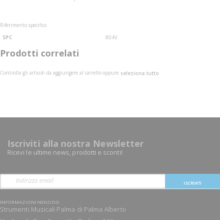
Riferimento specifico
SPC
804V
Prodotti correlati
Controlla gli articoli da aggiungere al carrello oppure
seleziona tutto
Iscriviti alla nostra Newsletter
Ricevi le ultime news, prodotti e sconti!
ISCRIVITI
INFORMAZIONI NEGOZIO
Strumenti Musicali Palma di Palma Alberto