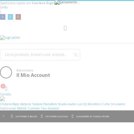
Spedizione rapida con
Corriere Espresso!
Links
|
Toggle
Nav
Benvenuto
Il Mio Account
0
Cart
Carrello
Chitarre/Bassi
Batterie
Tastiere
Pianoforti
Studio
Audio
Luci
DJ
Microfoni
Cuffie
Strumenti
tradizionali
Metodi
Custodie
Cavi
Accessori
CHITARRA E BASSO
CHITARRA CLASSICA
ALHAMBRA 3C TAVOLA CEDRO