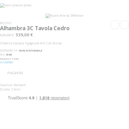
Vai
alla
Vai
fine
all'inizio
della
della
galleria
galleria
NUOVO
di
di
Alhambra 3C Tavola Cedro
immagini
immagini
539,00 €
629,00 €
Chitarra Classica Spagnola 4/4 Con Borsa
DISPONIBILITA':
NON DISPONIBILE
SKU
0190
PRODUTTORE
ALHAMBRA
PAGHI IN
Garanzia Standard
Durata: 2 Anni