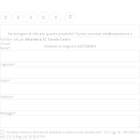
Hai bisogno di info per questo prodotto? Scrivici una mail info@smpalma.it o
Richiedi info
per
Alhambra 3C Tavola Cedro
Chiudi
chiamaci in negozio 0227208934
Nome*
Cognome*
Email*
Telefono*
Messaggio*
Ho preso visione e dichiaro di accettare la politica sulla privacy (Art. 13 d. Lgs. N. 196/2003 e
Artt 13-14 Reg. UE 2016/679)*