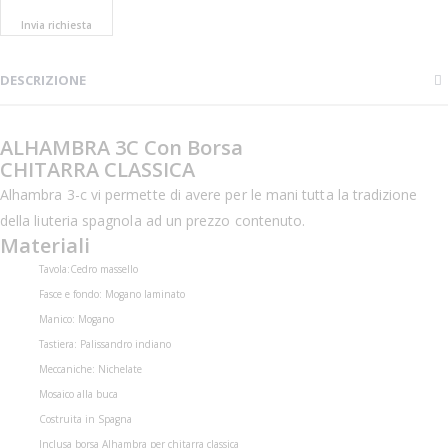
Invia richiesta
DESCRIZIONE
ALHAMBRA 3C Con Borsa
CHITARRA CLASSICA
Alhambra 3-c vi permette di avere per le mani tutta la tradizione
della liuteria spagnola ad un prezzo contenuto.
Materiali
Tavola:Cedro massello
Fasce e fondo: Mogano laminato
Manico: Mogano
Tastiera: Palissandro indiano
Meccaniche: Nichelate
Mosaico alla buca
Costruita in Spagna
Inclusa borsa Alhambra per chitarra classica