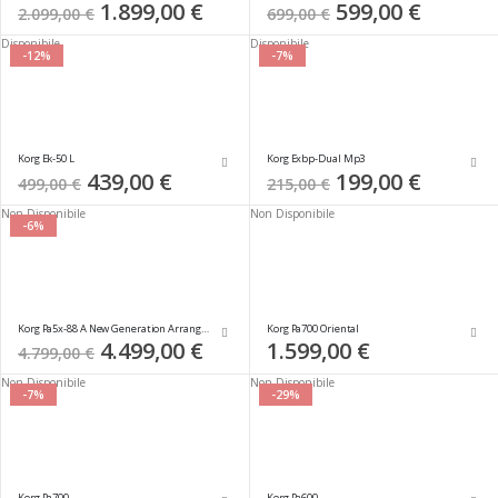
Special
1.899,00 €
Special
599,00 €
2.099,00 €
699,00 €
Price
Price
Disponibile
Disponibile
-12%
-7%
Korg Ek-50 L
Korg Exbp-Dual Mp3
Special
439,00 €
Special
199,00 €
499,00 €
215,00 €
Price
Price
Non Disponibile
Non Disponibile
-6%
Korg Pa5x-88 A New Generation Arranger
Korg Pa700 Oriental
Special
4.499,00 €
1.599,00 €
4.799,00 €
Price
Non Disponibile
Non Disponibile
-7%
-29%
Korg Pa700
Korg Pa600