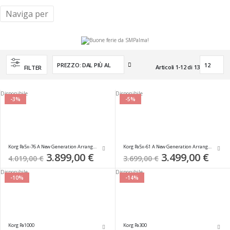
Naviga per
Imposta
Articoli
1
-
12
di
13
FILTER
la
direzione
crescente
Disponibile
Disponibile
-3%
-5%
Korg Pa5x-76 A New Generation Arranger
Korg Pa5x-61 A New Generation Arranger
Special
3.899,00 €
Special
3.499,00 €
4.019,00 €
3.699,00 €
Price
Price
Disponibile
Disponibile
-10%
-14%
Korg Pa1000
Korg Pa300