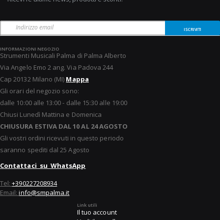
ISCRIVITI
INFORMAZIONI NEGOZIO
Strumenti Musicali Palma di Palma Alberto
Via Angelo Emo 2 ang. Via Padova 244
Cap 20132 Milano (MI)
Mappa
Gli orari del negozio sono:
dalle 10:00 alle 13:00 - dalle 15:30 alle 19:00
Chiusi Lunedì Mattina e Domenica
CHIUSURA ESTIVA DAL 10 AL 24 AGOSTO
Gli vostri ordini ricevuti in questo periodo
saranno spediti dal 25 Agosto
Contattaci su WhatsApp
Tel:
+390227208934
Email:
info@smpalma.it
Link utili
Il tuo account