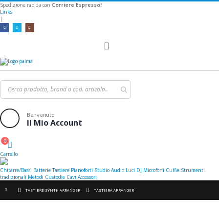
Spedizione rapida con
Corriere Espresso!
Links
|
Toggle
Nav
Benvenuto
Il Mio Account
0
Cart
Carrello
Chitarre/Bassi
Batterie
Tastiere
Pianoforti
Studio
Audio
Luci
DJ
Microfoni
Cuffie
Strumenti
tradizionali
Metodi
Custodie
Cavi
Accessori
TASTIERE SYNTH ARRANGER
TASTIERA ARRANGER