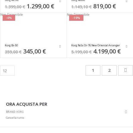
Special
1.299,00 €
Special
819,00 €
1.399,00 €
1.149,10 €
Price
Price
Non Disponibile
Non Disponibile
-4%
-19%
Korg Ek-50
Korg Pa5x Or-76 New Oriental Arranger
Special
345,00 €
Special
4.199,00 €
359,00 €
5.199,00 €
Price
Price
Pagina
Attualmente stai 
Pagina
Pa
Su
1
2
ORA ACQUISTA PER
Rim
BRAND
KORG
ques
Cancella tutto
artic