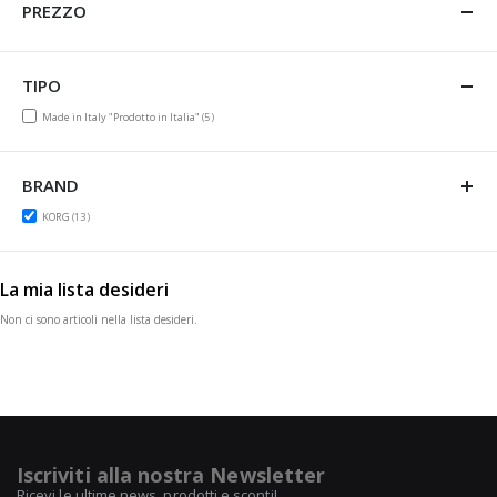
PREZZO
TIPO
items
Made in Italy "Prodotto in Italia"
5
BRAND
items
KORG
13
La mia lista desideri
Non ci sono articoli nella lista desideri.
Iscriviti alla nostra Newsletter
Ricevi le ultime news, prodotti e sconti!