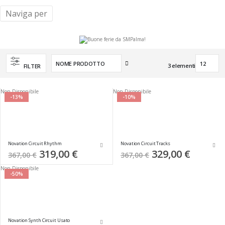
Naviga per
Imposta
3
elementi
FILTER
la
direzione
decrescente
Non Disponibile
Non Disponibile
-13%
-10%
Novation Circuit Rhythm
Novation Circuit Tracks
Special
319,00 €
Special
329,00 €
367,00 €
367,00 €
Price
Price
Non Disponibile
-50%
Novation Synth Circuit Usato