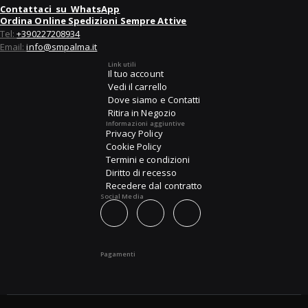
Contattaci su WhatsApp
Ordina Online Spedizioni Sempre Attive
Tel:
+390227208934
Email:
info@smpalma.it
Link utili
Il tuo account
Vedi il carrello
Dove siamo e Contatti
Ritira in Negozio
Informazioni aggiuntive
Privacy Policy
Cookie Policy
Termini e condizioni
Diritto di recesso
Recedere dal contratto
Social Media
Pagamenti