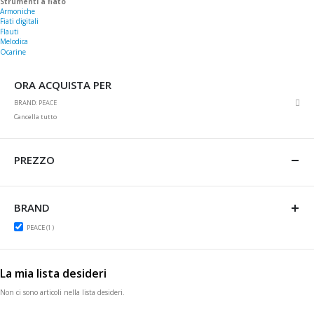
Strumenti a fiato
Armoniche
Fiati digitali
Flauti
Melodica
Ocarine
ORA ACQUISTA PER
Rim
BRAND
PEACE
ques
Cancella tutto
artic
PREZZO
BRAND
item
PEACE
1
La mia lista desideri
Non ci sono articoli nella lista desideri.