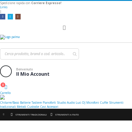
Spedizione rapida con
Corriere Espresso!
Links
|
Toggle
Nav
Benvenuto
Il Mio Account
0
Cart
Carrello
Chitarre/Bassi
Batterie
Tastiere
Pianoforti
Studio
Audio
Luci
DJ
Microfoni
Cuffie
Strumenti
tradizionali
Metodi
Custodie
Cavi
Accessori
STRUMENTI TRADIZIONALI
STRUMENTI A FIATO