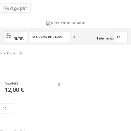
Naviga per
Imposta
1
elemento
FILTER
la
direzione
crescente
Non Disponibile
Peace Pe62
12,00 €