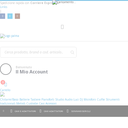
Spedizione rapida con
Corriere Espresso!
Links
|
AGGIUNGI AL CARRELLO
Toggle
Nav
Benvenuto
Il Mio Account
0
Cart
Carrello
Chitarre/Bassi
Batterie
Tastiere
Pianoforti
Studio
Audio
Luci
DJ
Microfoni
Cuffie
Strumenti
tradizionali
Metodi
Custodie
Cavi
Accessori
CAVI E ADATTATORI
CAVI ADATTATORI
SENNHEISER CL2