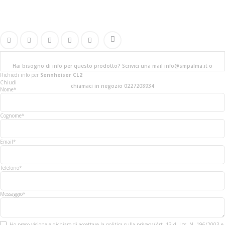
Hai bisogno di info per questo prodotto? Scrivici una mail info@smpalma.it o
Richiedi info
per
Sennheiser CL2
Chiudi
chiamaci in negozio 0227208934
Nome*
Cognome*
Email*
Telefono*
Messaggio*
Ho preso visione e dichiaro di accettare la politica sulla privacy (Art. 13 d. Lgs. N. 196/2003 e