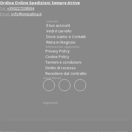
Ordina Online Spedizioni Sempre Attive
Tel:
+390227208934
Email:
info@smpalma.it
Link utili
Il tuo account
Vedi il carrello
Dove siamo e Contatti
Ritira in Negozio
Informazioni aggiuntive
Privacy Policy
Cookie Policy
Termini e condizioni
Diritto di recesso
Recedere dal contratto
Social Media
Pagamenti