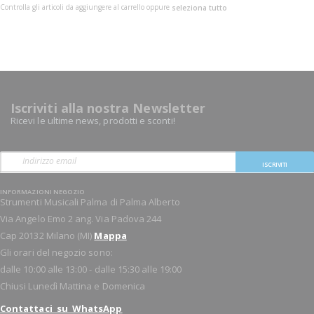
Controlla gli articoli da aggiungere al carrello oppure
seleziona tutto
Iscriviti alla nostra Newsletter
Ricevi le ultime news, prodotti e sconti!
ISCRIVITI
INFORMAZIONI NEGOZIO
Strumenti Musicali Palma di Palma Alberto
Via Angelo Emo 2 ang. Via Padova 244
Cap 20132 Milano (MI)
Mappa
Gli orari del negozio sono:
dalle 10:00 alle 13:00 - dalle 15:30 alle 19:00
Chiusi Lunedì Mattina e Domenica
Contattaci su WhatsApp