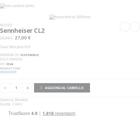
Vai
alla
Vai
fine
all'inizio
della
della
galleria
galleria
NUOVO
di
di
Sennheiser CL2
immagini
immagini
27,00 €
29,00 €
Cavo Mini-Jack Xlrf
DISPONIBILITA':
DISPONIBILE
SOLO
1
RIMASTO/I
SKU
3344
PRODUTTORE
SENNHEISER
AGGIUNGI AL CARRELLO
Garanzia Standard
Durata: 2 Anni