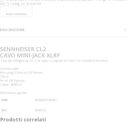
Artt 13-14 Reg. UE 2016/679)*
Invia richiesta
DESCRIZIONE
SENNHEISER CL2
CAVO MINI-JACK XLRF
Cavo per collegare ad un tx da tasca un segnale di linea o un microfono dinamico.
Line/mic cable
Mini plug 3,5mm to XLR female
150cm
For all EW Systems
Codice: 4840531
Riferimento specifico
EAN
4006087048405
SPC
4840531
Prodotti correlati