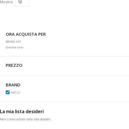
Mostra
ORA ACQUISTA PER
BRAND
ANT
Cancella tutto
PREZZO
BRAND
items
ANT
2
La mia lista desideri
Non ci sono articoli nella lista desideri.