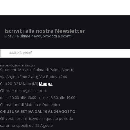
Iscriviti alla nostra Newsletter
Ricevi le ultime news, prodotti e sconti!
INFORMAZIONI NEGOZIO
Strumenti Musicali Palma di Palma Alberto
Via Angelo Emo 2 ang. Via Padova 244
Cap 20132 Milano (MI)
Mappa
Gli orari del negozio sono:
dalle 10:00 alle 13:00 - dalle 15:30 alle 19:00
Chiusi Lunedì Mattina e Domenica
CHIUSURA ESTIVA DAL 10 AL 24 AGOSTO
Gli vostri ordini ricevuti in questo periodo
saranno spediti dal 25 Agosto