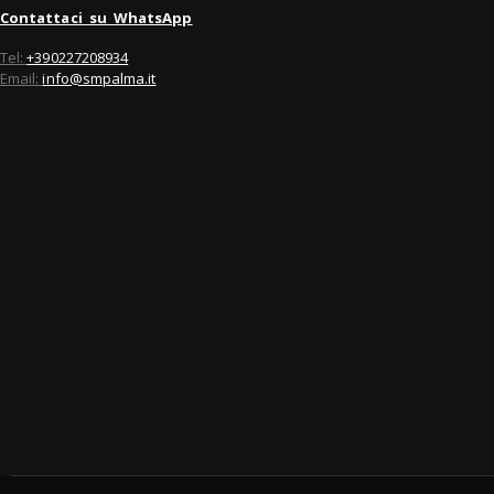
Contattaci su WhatsApp
Tel:
+390227208934
Email:
info@smpalma.it