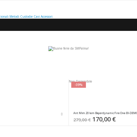
ionali
Metodi
Custodie
Cavi
Accessori
ta
ione
Non Disponibile
ente
-39%
Ant Mim 20 Iem Beyerdynamic Fire One EX-DEM
Special
170,00 €
279,00 €
Price