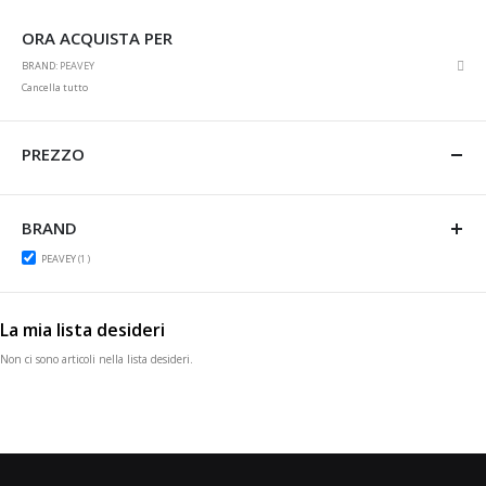
ORA ACQUISTA PER
Rim
BRAND
PEAVEY
ques
Cancella tutto
artic
PREZZO
BRAND
item
PEAVEY
1
La mia lista desideri
Non ci sono articoli nella lista desideri.