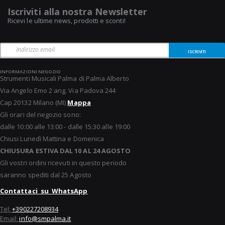
Iscriviti alla nostra Newsletter
Ricevi le ultime news, prodotti e sconti!
ISCRIVITI
INFORMAZIONI NEGOZIO
Strumenti Musicali Palma di Palma Alberto
Via Angelo Emo 2 ang. Via Padova 244
Cap 20132 Milano (MI)
Mappa
Gli orari del negozio sono:
dalle 10:00 alle 13:00 - dalle 15:30 alle 19:00
Chiusi Lunedì Mattina e Domenica
CHIUSURA ESTIVA DAL 10 AL 24 AGOSTO
Gli vostri ordini ricevuti in questo periodo
saranno spediti dal 25 Agosto
Contattaci su WhatsApp
Tel:
+390227208934
Email:
info@smpalma.it