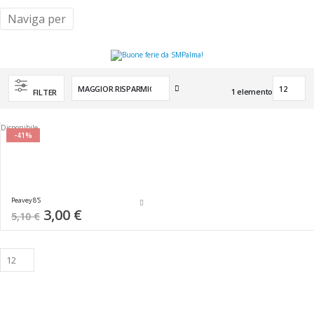
Naviga per
Imposta
1
elemento
FILTER
la
direzione
crescente
Disponibile
-41%
Peavey 8'S
Special
3,00 €
5,10 €
Price