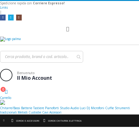
Spedizione rapida con
Corriere Espresso!
Links
|
Toggle
Nav
Benvenuto
Il Mio Account
0
Cart
Carrello
Chitarre/Bassi
Batterie
Tastiere
Pianoforti
Studio
Audio
Luci
DJ
Microfoni
Cuffie
Strumenti
tradizionali
Metodi
Custodie
Cavi
Accessori
CORDE E ACCESSORI
CORDE CHITARRA ELETTRICA