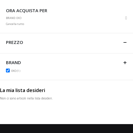
ORA ACQUISTA PER
Rim
BRAND
EKO
ques
Cancella tutto
artic
PREZZO
BRAND
item
EKO
1
La mia lista desideri
Non ci sono articoli nella lista desideri.