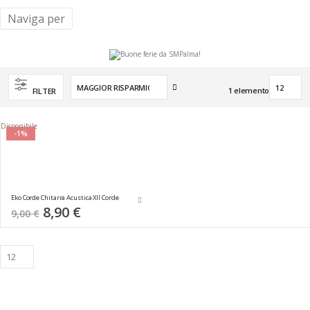
Naviga per
Imposta
1
elemento
FILTER
la
direzione
crescente
Disponibile
-1%
Eko Corde Chitarra Acustica XII Corde
Special
8,90 €
9,00 €
Price