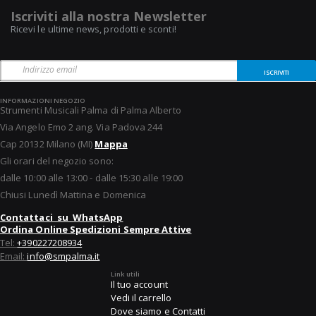
Iscriviti alla nostra Newsletter
Ricevi le ultime news, prodotti e sconti!
ISCRIVITI
INFORMAZIONI NEGOZIO
Strumenti Musicali Palma di Palma Alberto
Via Angelo Emo 2 ang. Via Padova 244
Cap 20132 Milano (MI)
Mappa
Gli orari del negozio sono:
dalle 10:00 alle 13:00 - dalle 15:30 alle 19:00
Chiusi Lunedì Mattina e Domenica
Contattaci su WhatsApp
Ordina Online Spedizioni Sempre Attive
Tel:
+390227208934
Email:
info@smpalma.it
Link utili
Il tuo account
Vedi il carrello
Dove siamo e Contatti