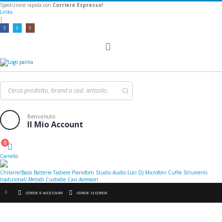
Spedizione rapida con
Corriere Espresso!
Links
|
Toggle
Nav
Benvenuto
Il Mio Account
0
Cart
Carrello
Chitarre/Bassi
Batterie
Tastiere
Pianoforti
Studio
Audio
Luci
DJ
Microfoni
Cuffie
Strumenti
tradizionali
Metodi
Custodie
Cavi
Accessori
CORDE E ACCESSORI
CORDE 12 CORDE