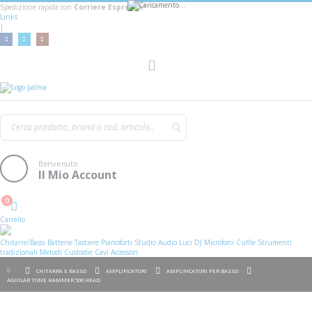
Spedizione rapida con
Corriere Espresso!
Links
|
Toggle
Nav
Benvenuto
Il Mio Account
0
Cart
Carrello
Chitarre/Bassi
Batterie
Tastiere
Pianoforti
Studio
Audio
Luci
DJ
Microfoni
Cuffie
Strumenti
tradizionali
Metodi
Custodie
Cavi
Accessori
CHITARRA E BASSO
AMPLIFICATORI
AMPLIFICATORI PER BASSO
AGUILAR TONE HAMMER 500 HEAD