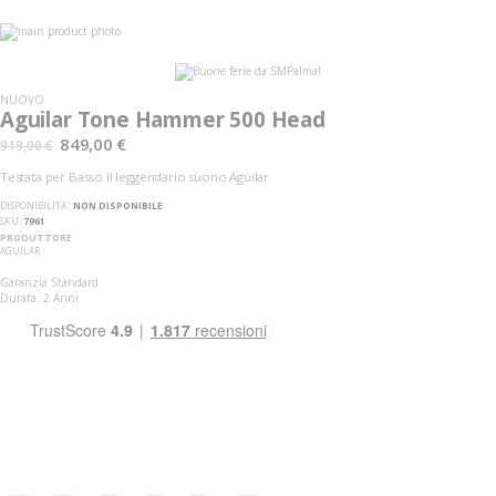
Vai
alla
Vai
fine
all'inizio
della
della
galleria
galleria
NUOVO
di
di
Aguilar Tone Hammer 500 Head
immagini
immagini
849,00 €
919,00 €
Testata per Basso il leggendario suono Aguilar
DISPONIBILITA':
NON DISPONIBILE
SKU
7961
PRODUTTORE
AGUILAR
Garanzia Standard
Durata: 2 Anni