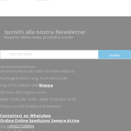
Iscriviti alla nostra Newsletter
Ricevi le ultime news, prodotti e sconti!
ISCRIVITI
INFORMAZIONI NEGOZIO
Strumenti Musicali Palma di Palma Alberto
Via Angelo Emo 2 ang. Via Padova 244
Cap 20132 Milano (MI)
Mappa
Gli orari del negozio sono:
dalle 10:00 alle 13:00 - dalle 15:30 alle 19:00
Chiusi Lunedì Mattina e Domenica
Contattaci su WhatsApp
Ordina Online Spedizioni Sempre Attive
Tel:
+390227208934