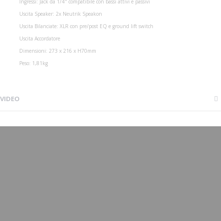
Ingressi: Jack da 1/4" compatibile con bassi attivi e passivi
Uscita Speaker: 2x Neutrik Speakon
Uscita Bilanciate: XLR con pre/post EQ e ground lift switch
Uscita Accordatore
Dimensioni: 273 x 216 x H70mm
Peso: 1,81kg
VIDEO