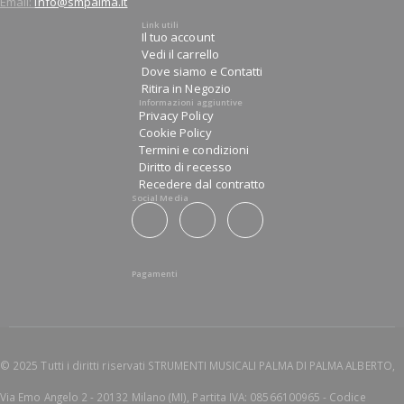
Email:
info@smpalma.it
Link utili
Il tuo account
Vedi il carrello
Dove siamo e Contatti
Ritira in Negozio
Informazioni aggiuntive
Privacy Policy
Cookie Policy
Termini e condizioni
Diritto di recesso
Recedere dal contratto
Social Media
Pagamenti
© 2025 Tutti i diritti riservati STRUMENTI MUSICALI PALMA DI PALMA ALBERTO,
Via Emo Angelo 2 - 20132 Milano (MI), Partita IVA: 08566100965 - Codice