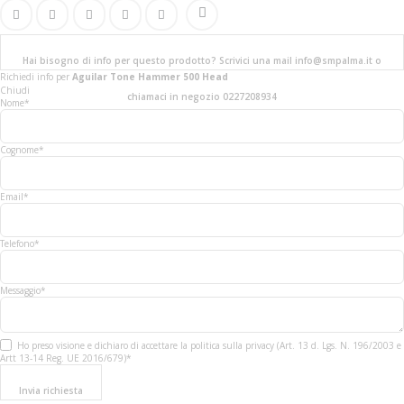
Hai bisogno di info per questo prodotto? Scrivici una mail info@smpalma.it o
Richiedi info
per
Aguilar Tone Hammer 500 Head
Chiudi
chiamaci in negozio 0227208934
Nome*
Cognome*
Email*
Telefono*
Messaggio*
Ho preso visione e dichiaro di accettare la politica sulla privacy (Art. 13 d. Lgs. N. 196/2003 e
Artt 13-14 Reg. UE 2016/679)*
Invia richiesta