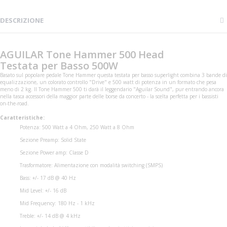
DESCRIZIONE
AGUILAR Tone Hammer 500 Head
Testata per Basso 500W
Basato sul popolare pedale Tone Hammer questa testata per basso superlight combina 3 bande di
equalizzazione, un colorato controllo "Drive" e 500 watt di potenza in un formato che pesa
meno di 2 kg. Il Tone Hammer 500 ti darà il leggendario "Aguilar Sound", pur entrando ancora
nella tasca accessori della maggior parte delle borse da concerto - la scelta perfetta per i bassisti
on-the-road.
Caratteristiche:
Potenza: 500 Watt a 4 Ohm, 250 Watt a 8 Ohm
Sezione Preamp: Solid State
Sezione Power amp: Classe D
Trasformatore: Alimentazione con modalità switching (SMPS)
Bass: +/- 17 dB @ 40 Hz
Mid Level: +/- 16 dB
Mid Frequency: 180 Hz - 1 kHz
Treble: +/- 14 dB @ 4 kHz