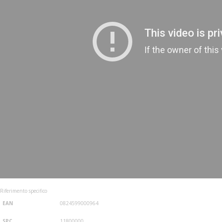
Riferimento specifico
EAN
0824599000964
SPC
11800000