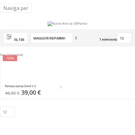
Naviga per
Imposta
1
elemento
FILTER
la
direzione
crescente
Non Disponibile
-15%
Reloop Laptop Stand V.2
Special
39,00 €
46,00 €
Price