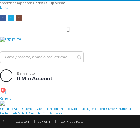
Spedizione rapida con
Corriere Espresso!
Links
|
Toggle
Nav
Benvenuto
Il Mio Account
0
Cart
Carrello
Chitarre/Bassi
Batterie
Tastiere
Pianoforti
Studio
Audio
Luci
DJ
Microfoni
Cuffie
Strumenti
tradizionali
Metodi
Custodie
Cavi
Accessori
ACCESSORI
SUPPORTI
IPAD IPHONE TABLET