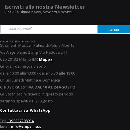
Iscriviti alla nostra Newsletter
Ricevi le ultime news, prodotti e sconti!
ISCRIVITI
INFORMAZIONI NEGOZIO
Strumenti Musicali Palma di Palma Alberto
Via Angelo Emo 2 ang. Via Padova 244
Cap 20132 Milano (MI)
Mappa
Gli orari del negozio sono:
dalle 10:00 alle 13:00 - dalle 15:30 alle 19:00
Chiusi Lunedì Mattina e Domenica
CHIUSURA ESTIVA DAL 10 AL 24 AGOSTO
Gli vostri ordini ricevuti in questo periodo
saranno spediti dal 25 Agosto
Contattaci su WhatsApp
Tel:
+390227208934
Email:
info@smpalma.it