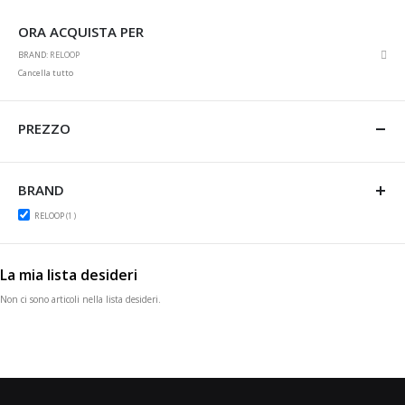
ORA ACQUISTA PER
Rim
BRAND
RELOOP
ques
Cancella tutto
artic
PREZZO
BRAND
item
RELOOP
1
La mia lista desideri
Non ci sono articoli nella lista desideri.