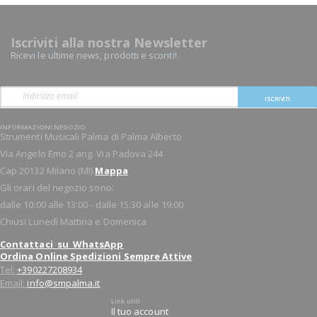
Iscriviti alla nostra Newsletter
Ricevi le ultime news, prodotti e sconti!
ISCRIVITI
INFORMAZIONI NEGOZIO
Strumenti Musicali Palma di Palma Alberto
Via Angelo Emo 2 ang. Via Padova 244
Cap 20132 Milano (MI)
Mappa
Gli orari del negozio sono:
dalle 10:00 alle 13:00 - dalle 15:30 alle 19:00
Chiusi Lunedì Mattina e Domenica
Contattaci su WhatsApp
Ordina Online Spedizioni Sempre Attive
Tel:
+390227208934
Email:
info@smpalma.it
Link utili
Il tuo account