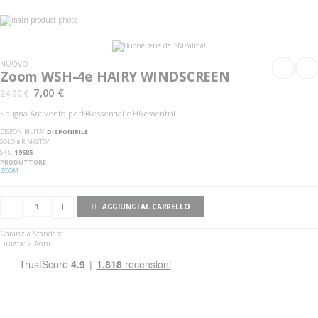
Vai
alla
Vai
fine
all'inizio
della
della
galleria
galleria
NUOVO
di
di
Zoom WSH-4e HAIRY WINDSCREEN
immagini
immagini
7,00 €
24,00 €
Spugna Antivento perH4essential e H6essential
DISPONIBILITA':
DISPONIBILE
SOLO
8
RIMASTO/I
SKU
19585
PRODUTTORE
ZOOM
AGGIUNGI AL CARRELLO
Garanzia Standard
Durata: 2 Anni