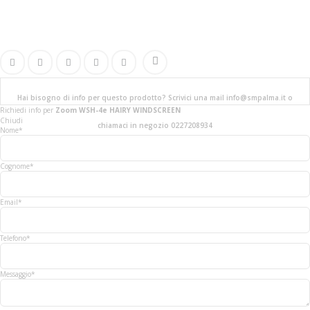
Hai bisogno di info per questo prodotto? Scrivici una mail info@smpalma.it o
Richiedi info
per
Zoom WSH-4e HAIRY WINDSCREEN
Chiudi
chiamaci in negozio 0227208934
Nome*
Cognome*
Email*
Telefono*
Messaggio*