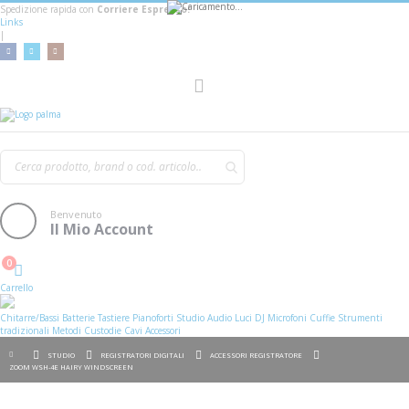
Spedizione rapida con
Corriere Espresso!
Links
|
AGGIUNGI AL CARRELLO
Toggle
Nav
Benvenuto
Il Mio Account
0
Cart
Carrello
Chitarre/Bassi
Batterie
Tastiere
Pianoforti
Studio
Audio
Luci
DJ
Microfoni
Cuffie
Strumenti
tradizionali
Metodi
Custodie
Cavi
Accessori
STUDIO
REGISTRATORI DIGITALI
ACCESSORI REGISTRATORE
ZOOM WSH-4E HAIRY WINDSCREEN