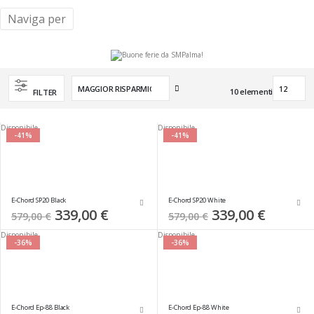
Naviga per
Imposta
10
elementi
FILTER
la
direzione
crescente
Disponibile
Disponibile
-41%
-41%
E-Chord SP20 Black
E-Chord SP20 White
Special
339,00 €
Special
339,00 €
579,00 €
579,00 €
Price
Price
Disponibile
Disponibile
-36%
-36%
E-Chord Ep-88 Black
E-Chord Ep-88 White