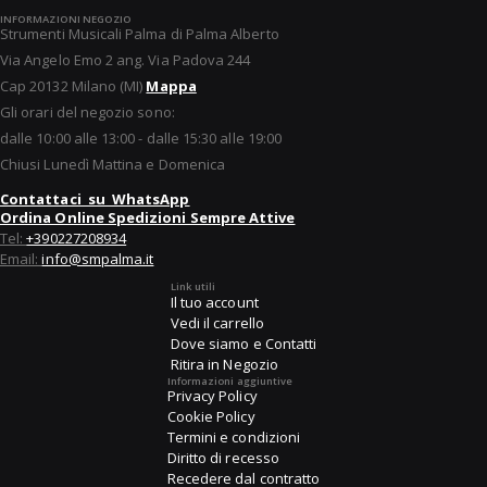
INFORMAZIONI NEGOZIO
Strumenti Musicali Palma di Palma Alberto
Via Angelo Emo 2 ang. Via Padova 244
Cap 20132 Milano (MI)
Mappa
Gli orari del negozio sono:
dalle 10:00 alle 13:00 - dalle 15:30 alle 19:00
Chiusi Lunedì Mattina e Domenica
Contattaci su WhatsApp
Ordina Online Spedizioni Sempre Attive
Tel:
+390227208934
Email:
info@smpalma.it
Link utili
Il tuo account
Vedi il carrello
Dove siamo e Contatti
Ritira in Negozio
Informazioni aggiuntive
Privacy Policy
Cookie Policy
Termini e condizioni
Diritto di recesso
Recedere dal contratto