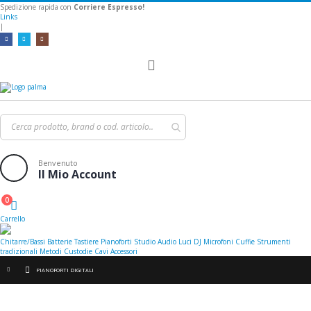
Spedizione rapida con
Corriere Espresso!
Links
|
Toggle
Nav
Benvenuto
Il Mio Account
0
Cart
Carrello
Chitarre/Bassi
Batterie
Tastiere
Pianoforti
Studio
Audio
Luci
DJ
Microfoni
Cuffie
Strumenti
tradizionali
Metodi
Custodie
Cavi
Accessori
PIANOFORTI DIGITALI