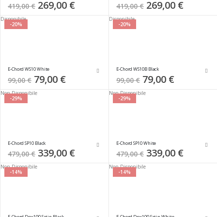
Special
269,00 €
Special
269,00 €
419,00 €
419,00 €
Price
Price
Disponibile
Disponibile
-20%
-20%
E-Chord WS10 White
E-Chord WS10B Black
Special
79,00 €
Special
79,00 €
99,00 €
99,00 €
Price
Price
Non Disponibile
Non Disponibile
-29%
-29%
E-Chord SP10 Black
E-Chord SP10 White
Special
339,00 €
Special
339,00 €
479,00 €
479,00 €
Price
Price
Non Disponibile
Non Disponibile
-14%
-14%
E-Chord Dpx100 Satin Black
E-Chord Dpx100 Satin White