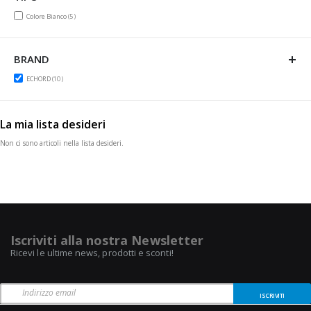
items
Colore Bianco
5
BRAND
items
ECHORD
10
La mia lista desideri
Non ci sono articoli nella lista desideri.
Iscriviti alla nostra Newsletter
Ricevi le ultime news, prodotti e sconti!
ISCRIVITI