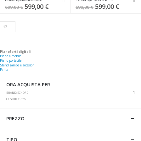
Special
599,00 €
Special
599,00 €
699,00 €
699,00 €
Price
Price
Pianoforti digitali
Piano a mobile
Piano portatile
Stand gambe e accessori
Panca
ORA ACQUISTA PER
Rim
BRAND
ECHORD
ques
Cancella tutto
artic
PREZZO
TIPO