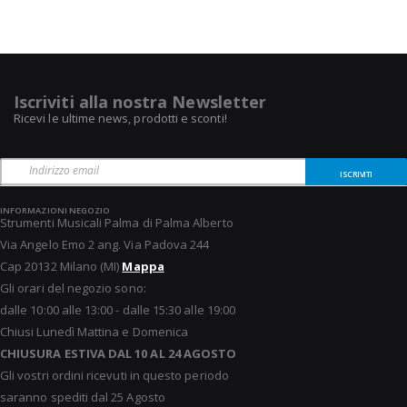
Iscriviti alla nostra Newsletter
Ricevi le ultime news, prodotti e sconti!
ISCRIVITI
INFORMAZIONI NEGOZIO
Strumenti Musicali Palma di Palma Alberto
Via Angelo Emo 2 ang. Via Padova 244
Cap 20132 Milano (MI)
Mappa
Gli orari del negozio sono:
dalle 10:00 alle 13:00 - dalle 15:30 alle 19:00
Chiusi Lunedì Mattina e Domenica
CHIUSURA ESTIVA DAL 10 AL 24 AGOSTO
Gli vostri ordini ricevuti in questo periodo
saranno spediti dal 25 Agosto