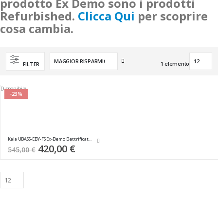
prodotto Ex Demo sono i prodotti
Refurbished.
Clicca Qui
per scoprire
cosa cambia.
Imposta
1
elemento
FILTER
la
direzione
crescente
Disponibile
-23%
Kala UBASS-EBY-FS Ex-Demo Elettrificato - C/BORSA
Special
420,00 €
545,00 €
Price