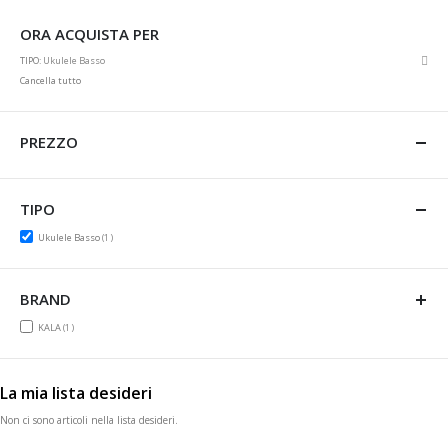
ORA ACQUISTA PER
Rim
TIPO
Ukulele Basso
ques
Cancella tutto
artic
PREZZO
TIPO
item
Ukulele Basso
1
BRAND
item
KALA
1
La mia lista desideri
Non ci sono articoli nella lista desideri.