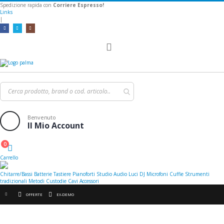
Spedizione rapida con
Corriere Espresso!
Links
|
Toggle
Nav
Benvenuto
Il Mio Account
0
Cart
Carrello
Chitarre/Bassi
Batterie
Tastiere
Pianoforti
Studio
Audio
Luci
DJ
Microfoni
Cuffie
Strumenti
tradizionali
Metodi
Custodie
Cavi
Accessori
OFFERTE
EX-DEMO