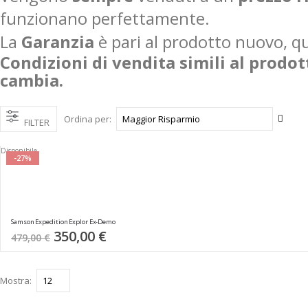
funzionano perfettamente.
La
Garanzia
è pari al prodotto nuovo, q
Condizioni di vendita simili al prodo
cambia.
Impos
Ordina per
FILTER
la
direz
Disponibile
cresc
-27%
Samson Expedition Explor Ex-Demo
Special
350,00 €
479,00 €
Price
Mostra