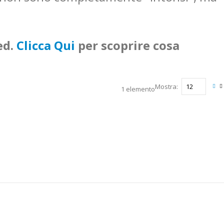
ed.
Clicca Qui
per scoprire cosa
Mostra
1
elemento
Mos
Grig
L
com