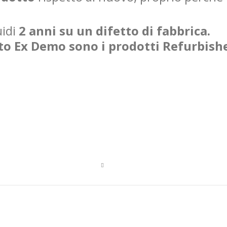
uidi
2 anni su un difetto di fabbrica.
tto Ex Demo sono i prodotti Refurbish
ta
ione
ente