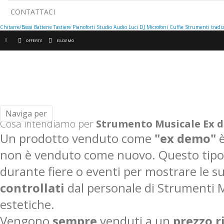
CONTATTACI
Chitarre/Bassi
Batterie
Tastiere
Pianoforti
Studio
Audio
Luci
DJ
Microfoni
Cuffie
Strumenti tradiz
OFFERTE
EX-DEMO
Naviga per
Cosa intendiamo per
Strumento Musicale Ex 
Un prodotto venduto come
"ex demo"
è
non è venduto come nuovo. Questo tipo 
durante fiere o eventi per mostrare le sue
controllati
dal personale di Strumenti M
estetiche.
Vengono
sempre
venduti a un
prezzo r