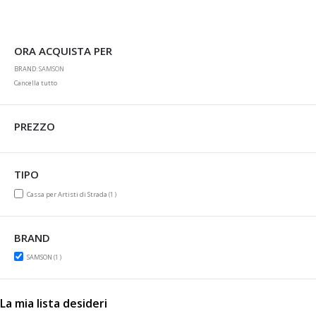
ORA ACQUISTA PER
BRAND
SAMSON
Cancella tutto
PREZZO
TIPO
item
Cassa per Artisti di Strada
1
BRAND
item
SAMSON
1
La mia lista desideri