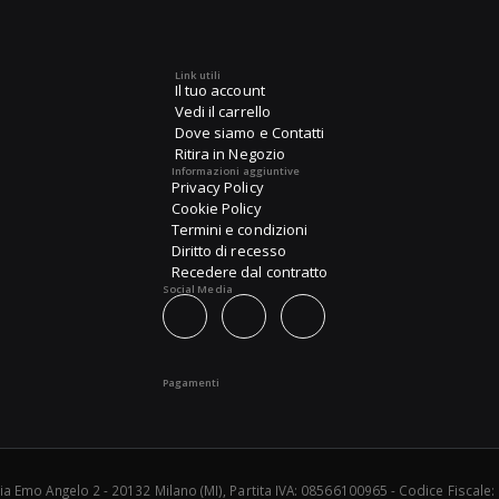
Link utili
Il tuo account
Vedi il carrello
Dove siamo e Contatti
Ritira in Negozio
Informazioni aggiuntive
Privacy Policy
Cookie Policy
Termini e condizioni
Diritto di recesso
Recedere dal contratto
Social Media
Pagamenti
Via Emo Angelo 2 - 20132 Milano (MI), Partita IVA: 08566100965 - Codice Fisca