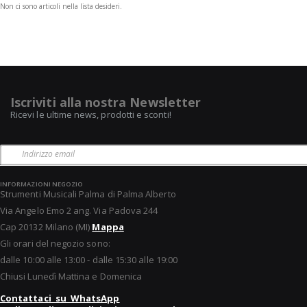
Non ci sono articoli nella lista desideri.
Iscriviti alla nostra Newsletter
Ricevi le ultime news, prodotti e sconti!
INFORMAZIONI NEGOZIO
Strumenti Musicali Palma di Palma Alberto
Via Angelo Emo 2 ang. Via Padova 244
Cap 20132 Milano (MI)
Mappa
Gli orari del negozio sono:
dalle 10:00 alle 13:00 - dalle 15:30 alle 19:00
Chiusi Lunedì Mattina e Domenica
Contattaci su WhatsApp