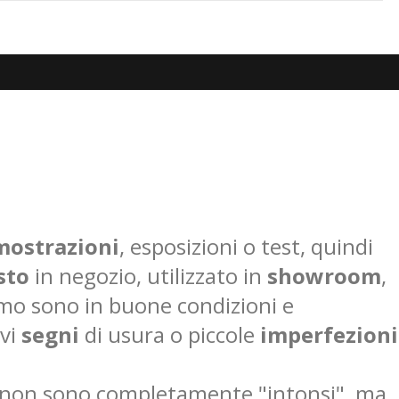
mostrazioni
, esposizioni o test, quindi
sto
in negozio, utilizzato in
showroom
,
demo sono in buone condizioni e
evi
segni
di usura o piccole
imperfezioni
é non sono completamente "intonsi", ma