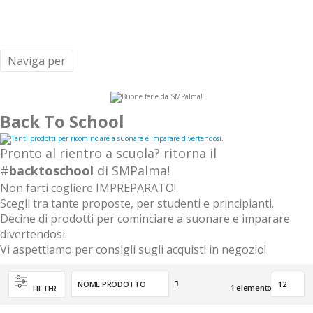
Naviga per
Back To School
Pronto al rientro a scuola? ritorna il
#
backtoschool
di SMPalma!
Non farti cogliere IMPREPARATO!
Scegli tra tante proposte, per studenti e principianti.
Decine di prodotti per cominciare a suonare e imparare
divertendosi.
Vi aspettiamo per consigli sugli acquisti in negozio!
Imposta
1
elemento
FILTER
la
direzione