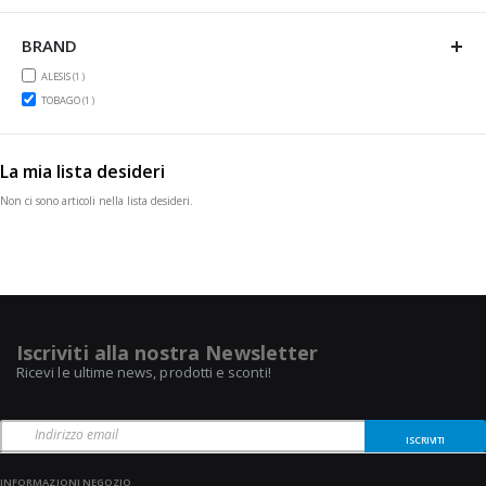
BRAND
item
ALESIS
1
item
TOBAGO
1
La mia lista desideri
Non ci sono articoli nella lista desideri.
Iscriviti alla nostra Newsletter
Ricevi le ultime news, prodotti e sconti!
ISCRIVITI
INFORMAZIONI NEGOZIO