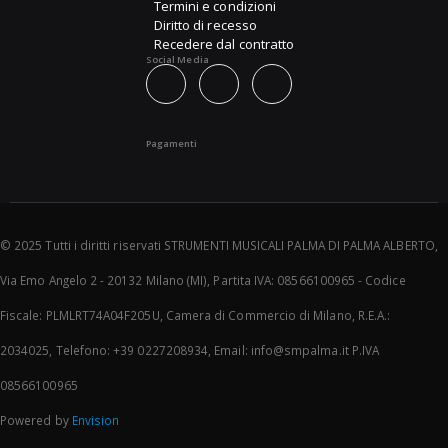
Termini e condizioni
Diritto di recesso
Recedere dal contratto
Social Media
Pagamenti
© 2025 Tutti i diritti riservati STRUMENTI MUSICALI PALMA DI PALMA ALBERTO,
Via Emo Angelo 2 - 20132 Milano (MI), Partita IVA: 08566100965 - Codice
Fiscale: PLMLRT74A04F205U, Camera di Commercio di Milano, R.E.A.:
2034025, Telefono: +39 0227208934, Email: info@smpalma.it P.IVA
08566100965
Powered by
Envision