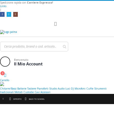
Spedizione rapida con
Corriere Espresso!
Links
|
Toggle
Nav
Benvenuto
Il Mio Account
0
Cart
Carrello
Chitarre/Bassi
Batterie
Tastiere
Pianoforti
Studio
Audio
Luci
DJ
Microfoni
Cuffie
Strumenti
tradizionali
Metodi
Custodie
Cavi
Accessori
OFFERTE
BACK TO SCHOOL