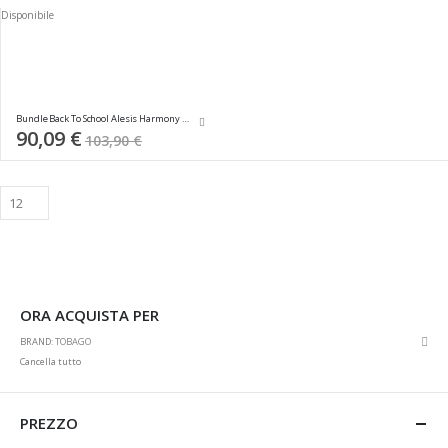
decrescente
Disponibile
Bundle Back To School Alesis Harmony 54
90,09 €
103,90 €
ORA ACQUISTA PER
Rim
BRAND
TOBAGO
ques
Cancella tutto
artic
PREZZO