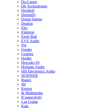
Da-Cappo
Db Technologies
Dexibell
DenonDj
Dogal Strings
Dunlop
Eko
Elektron
Ernie Ball
EVE Audio
Fbt
Fender
Genelec
Hartke
Hercules Dj
Heritage Audio
HH Electronics Audio
HOHNER
Ibanez
Jbl
Ketron
Ik Multimedia
IConnectivity
Lag Guitar
Kala