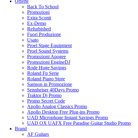
Offerte
Back To School
Promozioni
Extra Sconti
Ex-Demo
Refurbished
Fuori Produzione
Usato
Proel Stage Equipment
Proel Sound Systems
Promozioni Apogee
Promozioni EngineDJ
Rode Huge Savings
Roland Fp Serie
Roland Piano Store
Samson in Promozione
Sennheiser 40Days Promo
Traktor Dj Promo
Promo Secret Code
Apollo Analog Classics Promo
Apollo Desktop Free Plug-ins Promo
UAD Microphone Instant Savings Promo
UAD OX UAFX Free Paradise Guitar Studio Promo
Brand
AF Guitars