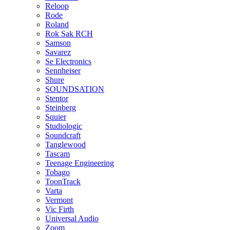
Reloop
Rode
Roland
Rok Sak RCH
Samson
Savarez
Se Electronics
Sennheiser
Shure
SOUNDSATION
Stentor
Steinberg
Squier
Studiologic
Soundcraft
Tanglewood
Tascam
Teenage Engineering
Tobago
ToonTrack
Varta
Vermont
Vic Firth
Universal Audio
Zoom