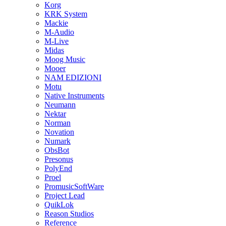
Korg
KRK System
Mackie
M-Audio
M-Live
Midas
Moog Music
Mooer
NAM EDIZIONI
Motu
Native Instruments
Neumann
Nektar
Norman
Novation
Numark
ObsBot
Presonus
PolyEnd
Proel
PromusicSoftWare
Project Lead
QuikLok
Reason Studios
Reference