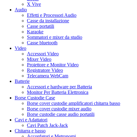
X Vive
Audio
Effetti e Processori Audio
Casse da installazione
Casse portatili
Karaoke
Sommatori e mixer da studio
Casse bluetooth
Video
Accessori Video
Mixer Video
Proiettore e Monitor Video
Registratore Video
Telecamera WebCam
Batterie
Accessori e hardware per Batteria
Monitor Per Batteria Elettronica
Borse Custodie Case
Borse cover custodie amplificatori chitarra basso
Borse cover custodie mixer audio
Borse custodie casse audio portatili
Cavi e Adattatori
Cavi Patch Jack-Jack
Chitarra e basso
Accordatori e Metronomi