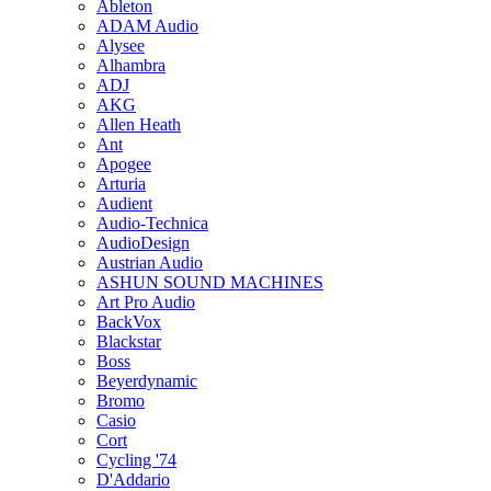
Ableton
ADAM Audio
Alysee
Alhambra
ADJ
AKG
Allen Heath
Ant
Apogee
Arturia
Audient
Audio-Technica
AudioDesign
Austrian Audio
ASHUN SOUND MACHINES
Art Pro Audio
BackVox
Blackstar
Boss
Beyerdynamic
Bromo
Casio
Cort
Cycling '74
D'Addario