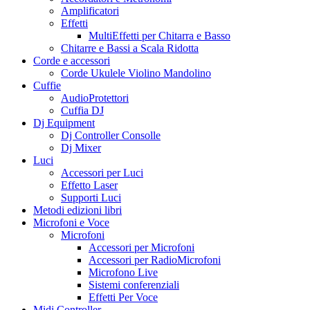
Amplificatori
Effetti
MultiEffetti per Chitarra e Basso
Chitarre e Bassi a Scala Ridotta
Corde e accessori
Corde Ukulele Violino Mandolino
Cuffie
AudioProtettori
Cuffia DJ
Dj Equipment
Dj Controller Consolle
Dj Mixer
Luci
Accessori per Luci
Effetto Laser
Supporti Luci
Metodi edizioni libri
Microfoni e Voce
Microfoni
Accessori per Microfoni
Accessori per RadioMicrofoni
Microfono Live
Sistemi conferenziali
Effetti Per Voce
Midi Controller