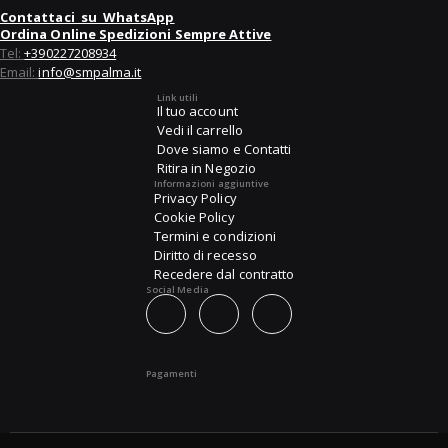
Contattaci su WhatsApp
Ordina Online Spedizioni Sempre Attive
Tel:
+390227208934
Email:
info@smpalma.it
Link utili
Il tuo account
Vedi il carrello
Dove siamo e Contatti
Ritira in Negozio
Informazioni aggiuntive
Privacy Policy
Cookie Policy
Termini e condizioni
Diritto di recesso
Recedere dal contratto
Social Media
Pagamenti