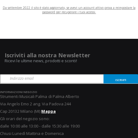
Da settembre 2022 il sito è stato aggiornato, se avevi un account attivo prova a reimpostare la
password per recuperare i tuoi accessi.
Iscriviti alla nostra Newsletter
Ricevi le ultime news, prodotti e sconti!
ISCRIVITI
INFORMAZIONI NEGOZIO
Strumenti Musicali Palma di Palma Alberto
Via Angelo Emo 2 ang. Via Padova 244
Cap 20132 Milano (MI)
Mappa
Gli orari del negozio sono:
dalle 10:00 alle 13:00 - dalle 15:30 alle 19:00
Chiusi Lunedì Mattina e Domenica