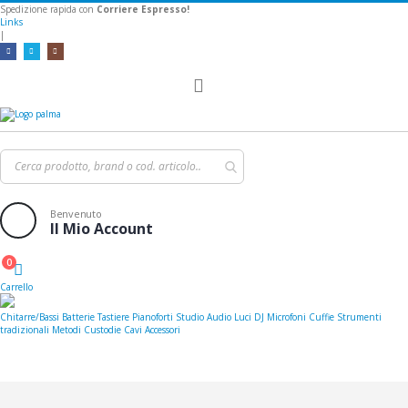
Spedizione rapida con
Corriere Espresso!
Links
|
Toggle
Nav
Benvenuto
Il Mio Account
0
Cart
Carrello
Chitarre/Bassi
Batterie
Tastiere
Pianoforti
Studio
Audio
Luci
DJ
Microfoni
Cuffie
Strumenti
tradizionali
Metodi
Custodie
Cavi
Accessori