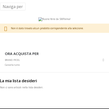
Naviga per
Non è stato trovato alcun prodotto corrispondente alla selezione.
ORA ACQUISTA PER
Rim
BRAND
PROEL
ques
Cancella tutto
artic
La mia lista desideri
Non ci sono articoli nella lista desideri.