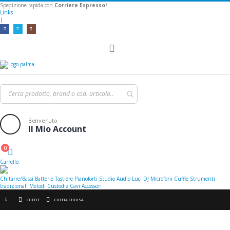
Spedizione rapida con
Corriere Espresso!
Links
|
Toggle
Nav
Benvenuto
Il Mio Account
0
Cart
Carrello
Chitarre/Bassi
Batterie
Tastiere
Pianoforti
Studio
Audio
Luci
DJ
Microfoni
Cuffie
Strumenti
tradizionali
Metodi
Custodie
Cavi
Accessori
CUFFIE
CUFFIA CHIUSA