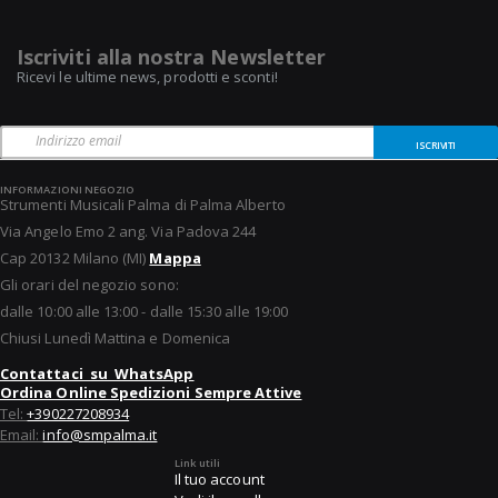
Iscriviti alla nostra Newsletter
Ricevi le ultime news, prodotti e sconti!
ISCRIVITI
INFORMAZIONI NEGOZIO
Strumenti Musicali Palma di Palma Alberto
Via Angelo Emo 2 ang. Via Padova 244
Cap 20132 Milano (MI)
Mappa
Gli orari del negozio sono:
dalle 10:00 alle 13:00 - dalle 15:30 alle 19:00
Chiusi Lunedì Mattina e Domenica
Contattaci su WhatsApp
Ordina Online Spedizioni Sempre Attive
Tel:
+390227208934
Email:
info@smpalma.it
Link utili
Il tuo account