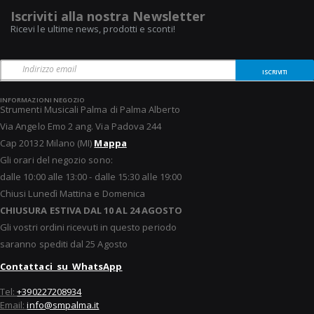
Iscriviti alla nostra Newsletter
Ricevi le ultime news, prodotti e sconti!
ISCRIVITI
INFORMAZIONI NEGOZIO
Strumenti Musicali Palma di Palma Alberto
Via Angelo Emo 2 ang. Via Padova 244
Cap 20132 Milano (MI)
Mappa
Gli orari del negozio sono:
dalle 10:00 alle 13:00 - dalle 15:30 alle 19:00
Chiusi Lunedì Mattina e Domenica
CHIUSURA ESTIVA DAL 10 AL 24 AGOSTO
Gli vostri ordini ricevuti in questo periodo
saranno spediti dal 25 Agosto
Contattaci su WhatsApp
Tel:
+390227208934
Email:
info@smpalma.it