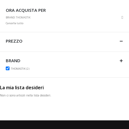
ORA ACQUISTA PER
Rim
BRAND
THOMASTIK
ques
Cancella tutto
artic
PREZZO
BRAND
items
THOMASTIK
2
La mia lista desideri
Non ci sono articoli nella lista desideri.