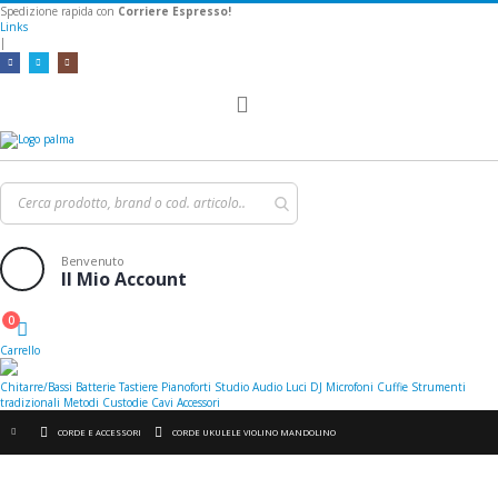
Spedizione rapida con
Corriere Espresso!
Links
|
Toggle
Nav
Benvenuto
Il Mio Account
0
Cart
Carrello
Chitarre/Bassi
Batterie
Tastiere
Pianoforti
Studio
Audio
Luci
DJ
Microfoni
Cuffie
Strumenti
tradizionali
Metodi
Custodie
Cavi
Accessori
CORDE E ACCESSORI
CORDE UKULELE VIOLINO MANDOLINO