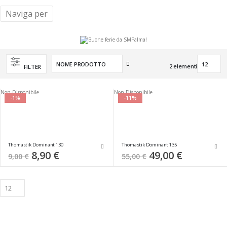
Naviga per
Imposta
2
elementi
FILTER
la
direzione
decrescente
Non Disponibile
Non Disponibile
-1%
-11%
Thomastik Dominant 130
Thomastik Dominant 135
Special
8,90 €
Special
49,00 €
9,00 €
55,00 €
Price
Price