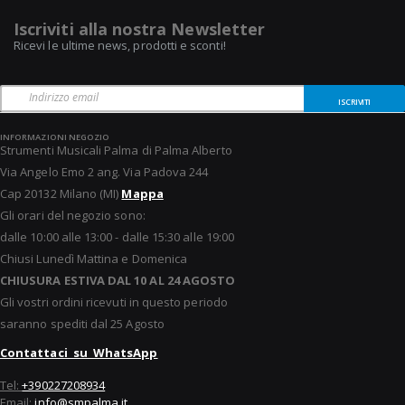
Iscriviti alla nostra Newsletter
Ricevi le ultime news, prodotti e sconti!
ISCRIVITI
INFORMAZIONI NEGOZIO
Strumenti Musicali Palma di Palma Alberto
Via Angelo Emo 2 ang. Via Padova 244
Cap 20132 Milano (MI)
Mappa
Gli orari del negozio sono:
dalle 10:00 alle 13:00 - dalle 15:30 alle 19:00
Chiusi Lunedì Mattina e Domenica
CHIUSURA ESTIVA DAL 10 AL 24 AGOSTO
Gli vostri ordini ricevuti in questo periodo
saranno spediti dal 25 Agosto
Contattaci su WhatsApp
Tel:
+390227208934
Email:
info@smpalma.it