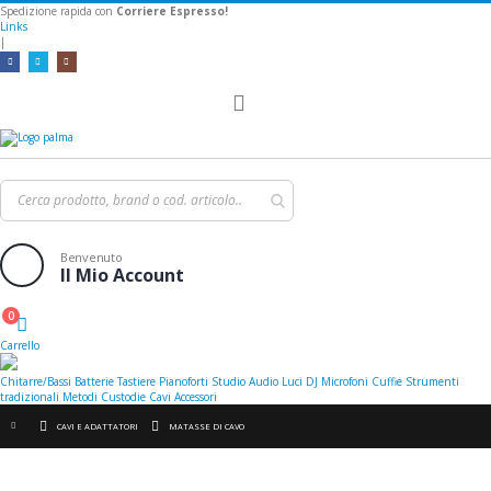
Spedizione rapida con
Corriere Espresso!
Links
|
Toggle
Nav
Benvenuto
Il Mio Account
0
Cart
Carrello
Chitarre/Bassi
Batterie
Tastiere
Pianoforti
Studio
Audio
Luci
DJ
Microfoni
Cuffie
Strumenti
tradizionali
Metodi
Custodie
Cavi
Accessori
CAVI E ADATTATORI
MATASSE DI CAVO