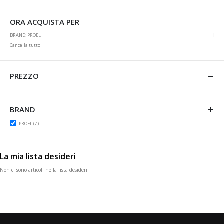
ORA ACQUISTA PER
Rim
BRAND
PROEL
ques
Cancella tutto
artic
PREZZO
BRAND
items
PROEL
7
La mia lista desideri
Non ci sono articoli nella lista desideri.