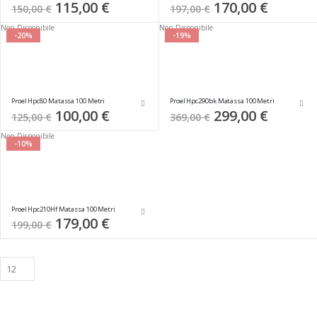
Special
115,00 €
Special
170,00 €
150,00 €
197,00 €
Price
Price
Non Disponibile
Non Disponibile
-20%
-19%
Proel Hpc80 Matassa 100 Metri
Proel Hpc290bk Matassa 100 Metri
Special
100,00 €
Special
299,00 €
125,00 €
369,00 €
Price
Price
Non Disponibile
-10%
Proel Hpc210Hf Matassa 100 Metri
Special
179,00 €
199,00 €
Price