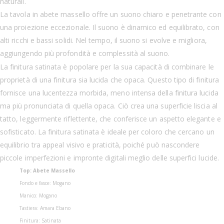
naturali.
La tavola in abete massello offre un suono chiaro e penetrante con
una proiezione eccezionale. Il suono è dinamico ed equilibrato, con
alti ricchi e bassi solidi. Nel tempo, il suono si evolve e migliora,
aggiungendo più profondità e complessità al suono.
La finitura satinata è popolare per la sua capacità di combinare le
proprietà di una finitura sia lucida che opaca. Questo tipo di finitura
fornisce una lucentezza morbida, meno intensa della finitura lucida
ma più pronunciata di quella opaca. Ciò crea una superficie liscia al
tatto, leggermente riflettente, che conferisce un aspetto elegante e
sofisticato. La finitura satinata è ideale per coloro che cercano un
equilibrio tra appeal visivo e praticità, poiché può nascondere
piccole imperfezioni e impronte digitali meglio delle superfici lucide.
Top: Abete Massello
Fondo e fasce: Mogano
Manico: Mogano
Tastiera: Amara Ebano
Finitura: Satinata