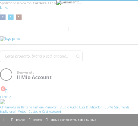
Spedizione rapida con
Corriere Espresso!
Links
|
AGGIUNGI AL CARRELLO
Toggle
Nav
Benvenuto
Il Mio Account
0
Cart
Carrello
Chitarre/Bassi
Batterie
Tastiere
Pianoforti
Studio
Audio
Luci
DJ
Microfoni
Cuffie
Strumenti
tradizionali
Metodi
Custodie
Cavi
Accessori
BRAND
BROMO
BROMO GUITAR BAT1N SERIE TAHOMA