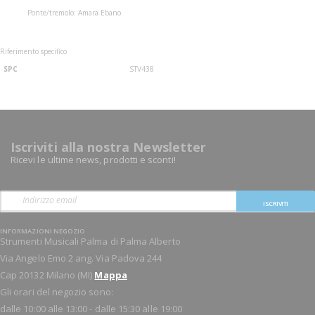
Ponte/tremolo: Amara Ebano
Riferimento specifico
SPC
STV438
Iscriviti alla nostra Newsletter
Ricevi le ultime news, prodotti e sconti!
ISCRIVITI
INFORMAZIONI NEGOZIO
Strumenti Musicali Palma di Palma Alberto
Via Angelo Emo 2 ang. Via Padova 244
Cap 20132 Milano (MI)
Mappa
Gli orari del negozio sono:
dalle 10:00 alle 13:00 - dalle 15:30 alle 19:00