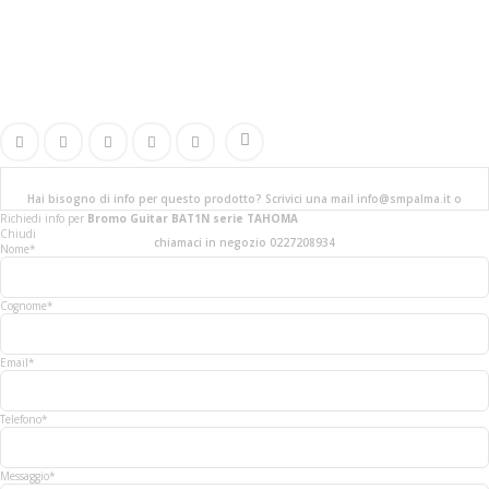
Hai bisogno di info per questo prodotto? Scrivici una mail info@smpalma.it o
Richiedi info
per
Bromo Guitar BAT1N serie TAHOMA
Chiudi
chiamaci in negozio 0227208934
Nome*
Cognome*
Email*
Telefono*
Messaggio*