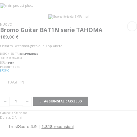
Vai
alla
Vai
fine
all'inizio
della
della
galleria
galleria
NUOVO
di
di
Bromo Guitar BAT1N serie TAHOMA
immagini
immagini
189,00 €
Chitarra Dreadnought Solid Top Abete
DISPONIBILITA':
DISPONIBILE
SOLO
1
RIMASTO/I
SKU
19654
PRODUTTORE
BROMO
PAGHI IN
AGGIUNGI AL CARRELLO
Garanzia Standard
Durata: 2 Anni