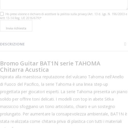
Ho preso visione e dichiaro di accettare la politica sulla privacy (Art. 13 d. Lgs. N. 196/2003 e
Artt 13-14 Reg. UE 2016/679)*
Invia richiesta
DESCRIZIONE
Bromo Guitar BAT1N serie TAHOMA
Chitarra Acustica
Ispirata alla maestosa reputazione del vulcano Tahoma nell'Anello
di Fuoco del Pacifico, la serie Tahoma è una linea step-up
progettata per giocatori esperti. La serie Tahoma presenta un piano
solido per offrire toni delicati. I modelli con top in abete Sitka
massiccio sfoggiano un tono articolato, chiaro e un sostegno
prolungato. Per aumentare la consapevolezza ambientale, BAT1N è
stata realizzata come chitarra priva di plastica con tutti i materiali