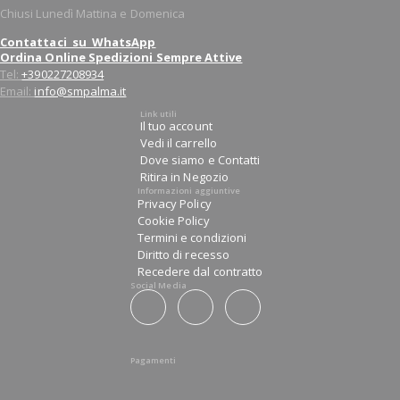
Chiusi Lunedì Mattina e Domenica
Contattaci su WhatsApp
Ordina Online Spedizioni Sempre Attive
Tel:
+390227208934
Email:
info@smpalma.it
Link utili
Il tuo account
Vedi il carrello
Dove siamo e Contatti
Ritira in Negozio
Informazioni aggiuntive
Privacy Policy
Cookie Policy
Termini e condizioni
Diritto di recesso
Recedere dal contratto
Social Media
Pagamenti