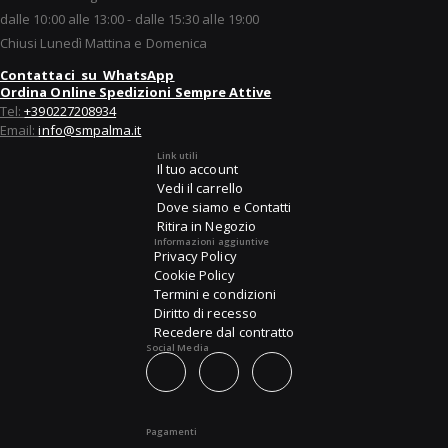
dalle 10:00 alle 13:00 - dalle 15:30 alle 19:00
Chiusi Lunedì Mattina e Domenica
Contattaci su WhatsApp
Ordina Online Spedizioni Sempre Attive
Tel:
+390227208934
Email:
info@smpalma.it
Link utili
Il tuo account
Vedi il carrello
Dove siamo e Contatti
Ritira in Negozio
Informazioni aggiuntive
Privacy Policy
Cookie Policy
Termini e condizioni
Diritto di recesso
Recedere dal contratto
Social Media
Pagamenti