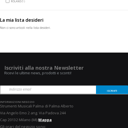
item
ROLAND
1
La mia lista desideri
Non ci sono articoli nella lista desideri.
Iscriviti alla nostra Newsletter
Ricevi le ultime news, prodotti e sconti!
ISCRIVITI
INFORMAZIONI NEGOZIO
Strumenti Musicali Palma di Palma Alberto
Via Angelo Emo 2 ang. Via Padova 244
Cap 20132 Milano (MI)
Mappa
Gli orari del negozio sono: