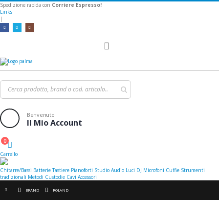
Spedizione rapida con
Corriere Espresso!
Links
|
Toggle
Nav
Benvenuto
Il Mio Account
0
Cart
Carrello
Chitarre/Bassi
Batterie
Tastiere
Pianoforti
Studio
Audio
Luci
DJ
Microfoni
Cuffie
Strumenti
tradizionali
Metodi
Custodie
Cavi
Accessori
BRAND
ROLAND