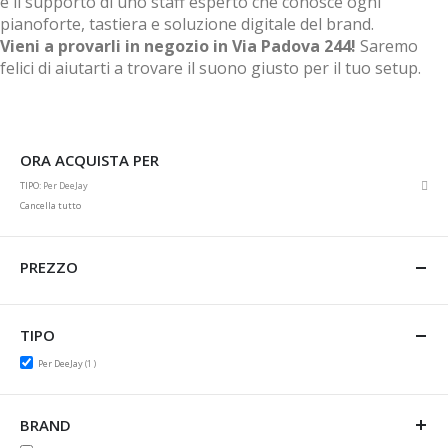
e il supporto di uno staff esperto che conosce ogni
pianoforte, tastiera e soluzione digitale del brand.
Vieni a provarli in negozio in Via Padova 244!
Saremo
felici di aiutarti a trovare il suono giusto per il tuo setup.
ORA ACQUISTA PER
Rim
TIPO
Per DeeJay
ques
Cancella tutto
artic
PREZZO
TIPO
item
Per DeeJay
1
BRAND