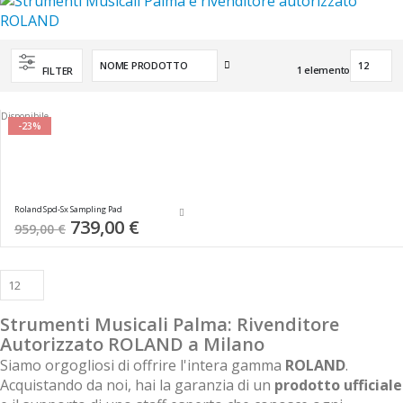
Imposta
1
elemento
FILTER
la
direzione
decrescente
Disponibile
-23%
Roland Spd-Sx Sampling Pad
Special
739,00 €
959,00 €
Price
Strumenti Musicali Palma: Rivenditore
Autorizzato ROLAND a Milano
Siamo orgogliosi di offrire l'intera gamma
ROLAND
.
Acquistando da noi, hai la garanzia di un
prodotto ufficiale