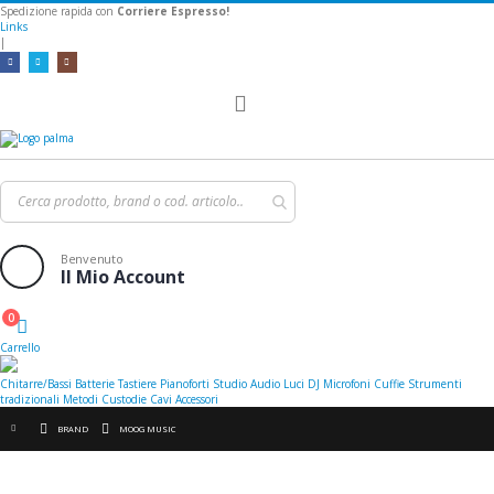
Spedizione rapida con
Corriere Espresso!
Links
|
Toggle
Nav
Benvenuto
Il Mio Account
0
Cart
Carrello
Chitarre/Bassi
Batterie
Tastiere
Pianoforti
Studio
Audio
Luci
DJ
Microfoni
Cuffie
Strumenti
tradizionali
Metodi
Custodie
Cavi
Accessori
BRAND
MOOG MUSIC