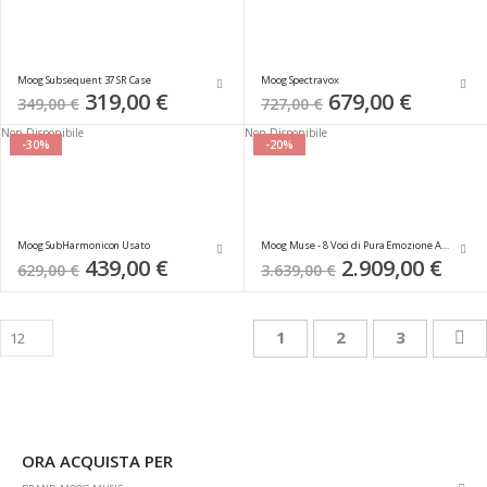
Moog Subsequent 37 SR Case
Moog Spectravox
Special
319,00 €
Special
679,00 €
349,00 €
727,00 €
Price
Price
Non Disponibile
Non Disponibile
-30%
-20%
Moog SubHarmonicon Usato
Moog Muse - 8 Voci di Pura Emozione Analogica
Special
439,00 €
Special
2.909,00 €
629,00 €
3.639,00 €
Price
Price
Pagina
Attualmente stai leggend
Pagina
Pagina
Pa
Su
1
2
3
ORA ACQUISTA PER
Rim