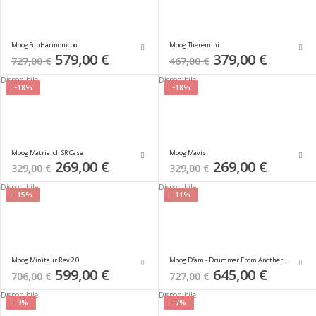
Moog SubHarmonicon
Moog Theremini
Special
579,00 €
Special
379,00 €
727,00 €
467,00 €
Price
Price
Disponibile
Disponibile
-18%
-18%
Moog Matriarch SR Case
Moog Mavis
Special
269,00 €
Special
269,00 €
329,00 €
329,00 €
Price
Price
Disponibile
Disponibile
-15%
-11%
Moog Minitaur Rev 2.0
Moog Dfam - Drummer From Another Mother
Special
599,00 €
Special
645,00 €
706,00 €
727,00 €
Price
Price
Disponibile
Disponibile
-9%
-7%