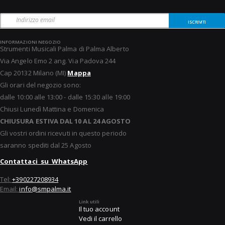
ISCRIVITI
INFORMAZIONI NEGOZIO
Strumenti Musicali Palma di Palma Alberto
Via Angelo Emo 2 ang. Via Padova 244
Cap 20132 Milano (MI)
Mappa
Gli orari del negozio sono:
dalle 10:00 alle 13:00 - dalle 15:30 alle 19:00
Chiusi Lunedì Mattina e Domenica
CHIUSURA ESTIVA DAL 10 AL 24 AGOSTO
Gli vostri ordini ricevuti in questo periodo
saranno spediti dal 25 Agosto
Contattaci su WhatsApp
Tel:
+390227208934
Email:
info@smpalma.it
Link utili
Il tuo account
Vedi il carrello