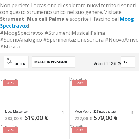
Non perdete l'occasione di esplorare nuovi territori sonori
con questo strumento unico nel suo genere. Visitate
Strumenti Musicali Palma
e scoprite il fascino del
Moog
Spectravox
!
#MoogSpectravox #StrumentiMusicaliPalma
#SuonoAnalogico #SperimentazioneSonora #NuovoArrivo
#Musica
Imposta
Articoli
1
-
12
di
29
FILTER
la
direzione
crescente
Disponibile
Disponibile
-30%
-20%
Moog Messenger
Moog Mother-32 Sintetizzatore
Special
619,00 €
Special
579,00 €
883,00 €
727,00 €
Price
Price
Disponibile
Disponibile
-20%
-19%