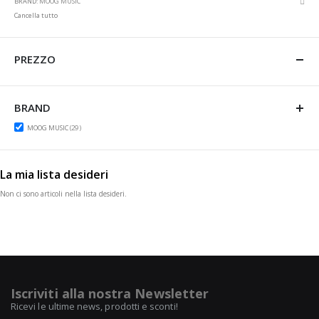
BRAND
MOOG MUSIC
ques
Cancella tutto
artic
PREZZO
BRAND
items
MOOG MUSIC
29
La mia lista desideri
Non ci sono articoli nella lista desideri.
Iscriviti alla nostra Newsletter
Ricevi le ultime news, prodotti e sconti!