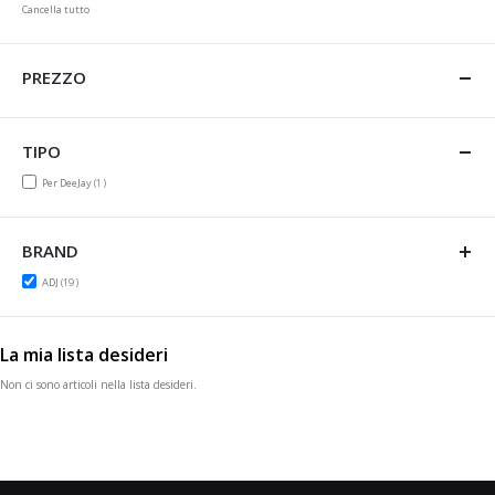
Cancella tutto
artic
PREZZO
TIPO
item
Per DeeJay
1
BRAND
items
ADJ
19
La mia lista desideri
Non ci sono articoli nella lista desideri.