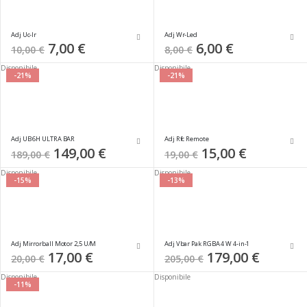
Adj Uc-Ir
Adj Wr-Led
Special
7,00 €
Special
6,00 €
10,00 €
8,00 €
Price
Price
Disponibile
Disponibile
-21%
-21%
Adj UB 6H ULTRA BAR
Adj Rfc Remote
Special
149,00 €
Special
15,00 €
189,00 €
19,00 €
Price
Price
Disponibile
Disponibile
-15%
-13%
Adj Mirrorball Motor 2,5 U/M
Adj Vbar Pak RGBA 4 W 4-in-1
Special
17,00 €
Special
179,00 €
20,00 €
205,00 €
Price
Price
Disponibile
Disponibile
-11%