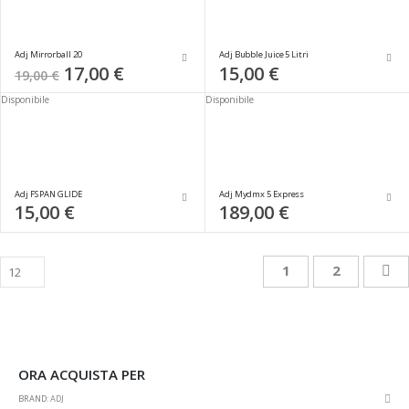
Adj Mirrorball 20
Adj Bubble Juice 5 Litri
Special
17,00 €
15,00 €
19,00 €
Price
Disponibile
Disponibile
Adj FS PAN GLIDE
Adj Mydmx 5 Express
15,00 €
189,00 €
Pagina
Attualmente stai 
Pagina
Pa
Su
1
2
ORA ACQUISTA PER
Rim
BRAND
ADJ
ques