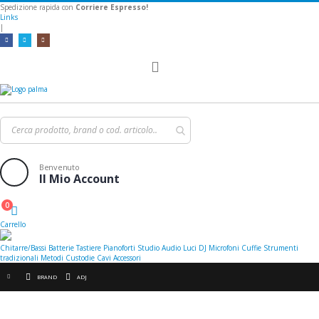
Spedizione rapida con
Corriere Espresso!
Links
|
Toggle
Nav
Benvenuto
Il Mio Account
0
Cart
Carrello
Chitarre/Bassi
Batterie
Tastiere
Pianoforti
Studio
Audio
Luci
DJ
Microfoni
Cuffie
Strumenti
tradizionali
Metodi
Custodie
Cavi
Accessori
BRAND
ADJ