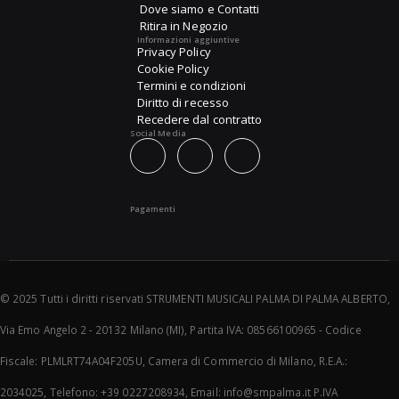
Dove siamo e Contatti
Ritira in Negozio
Informazioni aggiuntive
Privacy Policy
Cookie Policy
Termini e condizioni
Diritto di recesso
Recedere dal contratto
Social Media
Pagamenti
© 2025 Tutti i diritti riservati STRUMENTI MUSICALI PALMA DI PALMA ALBERTO,
Via Emo Angelo 2 - 20132 Milano (MI), Partita IVA: 08566100965 - Codice
Fiscale: PLMLRT74A04F205U, Camera di Commercio di Milano, R.E.A.:
2034025, Telefono: +39 0227208934, Email: info@smpalma.it P.IVA