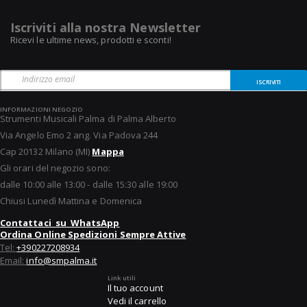
Iscriviti alla nostra Newsletter
Ricevi le ultime news, prodotti e sconti!
ISCRIVITI
INFORMAZIONI NEGOZIO
Strumenti Musicali Palma di Palma Alberto
Via Angelo Emo 2 ang. Via Padova 244
Cap 20132 Milano (MI)
Mappa
Gli orari del negozio sono:
dalle 10:00 alle 13:00 - dalle 15:30 alle 19:00
Chiusi Lunedì Mattina e Domenica
Contattaci su WhatsApp
Ordina Online Spedizioni Sempre Attive
Tel:
+390227208934
Email:
info@smpalma.it
Link utili
Il tuo account
Vedi il carrello