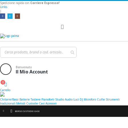
Spedizione rapida con
Corriere Espresso!
Links
|
Toggle
Nav
Benvenuto
Il Mio Account
0
Cart
Carrello
Chitarre/Bassi
Batterie
Tastiere
Pianoforti
Studio
Audio
Luci
DJ
Microfoni
Cuffie
Strumenti
tradizionali
Metodi
Custodie
Cavi
Accessori
BORSE CUSTODIE CASE