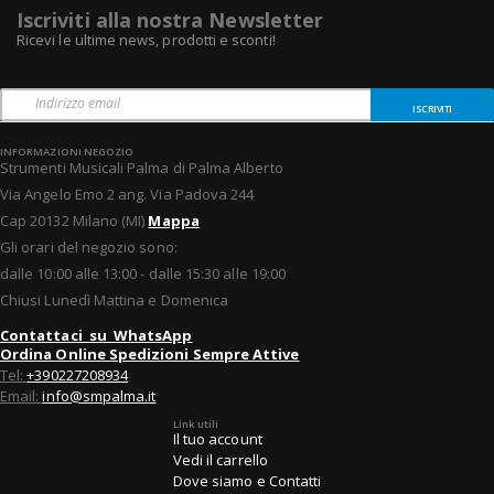
Iscriviti alla nostra Newsletter
Ricevi le ultime news, prodotti e sconti!
ISCRIVITI
INFORMAZIONI NEGOZIO
Strumenti Musicali Palma di Palma Alberto
Via Angelo Emo 2 ang. Via Padova 244
Cap 20132 Milano (MI)
Mappa
Gli orari del negozio sono:
dalle 10:00 alle 13:00 - dalle 15:30 alle 19:00
Chiusi Lunedì Mattina e Domenica
Contattaci su WhatsApp
Ordina Online Spedizioni Sempre Attive
Tel:
+390227208934
Email:
info@smpalma.it
Link utili
Il tuo account
Vedi il carrello
Dove siamo e Contatti