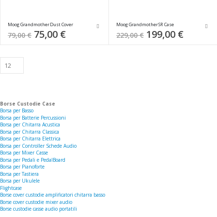
Moog Grandmother Dust Cover
Moog Grandmother SR Case
Special
75,00 €
Special
199,00 €
79,00 €
229,00 €
Price
Price
Borse Custodie Case
Borsa per Basso
Borsa per Batterie Percussioni
Borsa per Chitarra Acustica
Borsa per Chitarra Classica
Borsa per Chitarra Elettrica
Borsa per Controller Schede Audio
Borsa per Mixer Casse
Borsa per Pedali e PedalBoard
Borsa per Pianoforte
Borsa per Tastiera
Borsa per Ukulele
Flightcase
Borse cover custodie amplificatori chitarra basso
Borse cover custodie mixer audio
Borse custodie casse audio portatili