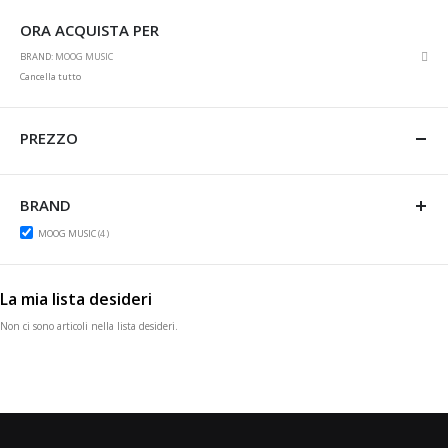
ORA ACQUISTA PER
Rim
BRAND
MOOG MUSIC
ques
Cancella tutto
artic
PREZZO
BRAND
items
MOOG MUSIC
4
La mia lista desideri
Non ci sono articoli nella lista desideri.