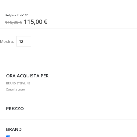
Stefyline Kc-tr142
Special
115,00 €
119,00 €
Price
Mostra
ORA ACQUISTA PER
BRAND
STEFYLINE
Cancella tutto
PREZZO
BRAND