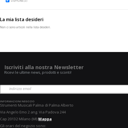
items
STEFYLINE
3
La mia lista desideri
Non ci sono articoli nella lista desideri.
Iscriviti alla nostra Newsletter
Ricevi le ultime news, prodotti e sconti!
INFORMAZIONI NEGOZIO
Strumenti Musicali Palma di Palma Alberto
Via Angelo Emo 2 ang. Via Padova 244
Cap 20132 Milano (MI)
Mappa
Gli orari del negozio sono: