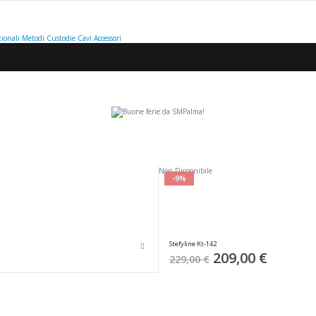
ionali
Metodi
Custodie
Cavi
Accessori
ta
ione
Non Disponibile
ente
-9%
Stefyline Kt-142
Special
209,00 €
229,00 €
Price