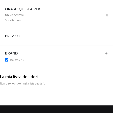
ORA ACQUISTA PER
Rim
BRAND
RONDSON
ques
Cancella tutto
artic
PREZZO
BRAND
item
RONDSON
1
La mia lista desideri
Non ci sono articoli nella lista desideri.