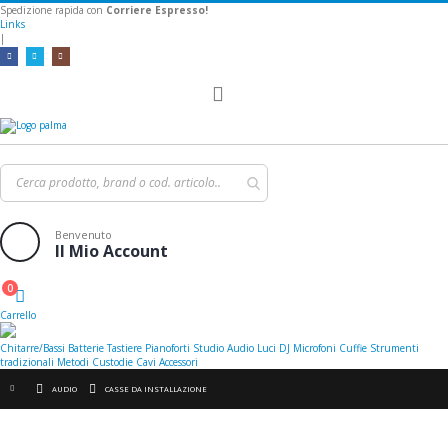
Spedizione rapida con
Corriere Espresso!
Links
|
Toggle
Nav
Benvenuto
Il Mio Account
0
Cart
Carrello
Chitarre/Bassi
Batterie
Tastiere
Pianoforti
Studio
Audio
Luci
DJ
Microfoni
Cuffie
Strumenti
tradizionali
Metodi
Custodie
Cavi
Accessori
AUDIO
CASSE DA INSTALLAZIONE