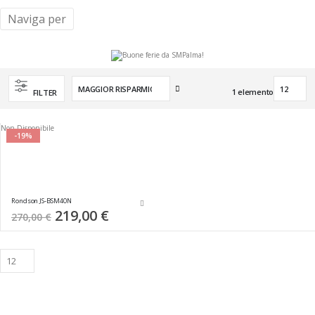
Naviga per
Imposta
1
elemento
FILTER
la
direzione
crescente
Non Disponibile
-19%
Rondson JS-BSM40N
Special
219,00 €
270,00 €
Price