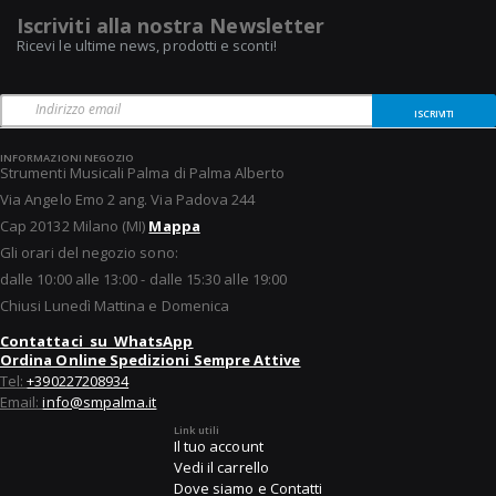
Iscriviti alla nostra Newsletter
Ricevi le ultime news, prodotti e sconti!
ISCRIVITI
INFORMAZIONI NEGOZIO
Strumenti Musicali Palma di Palma Alberto
Via Angelo Emo 2 ang. Via Padova 244
Cap 20132 Milano (MI)
Mappa
Gli orari del negozio sono:
dalle 10:00 alle 13:00 - dalle 15:30 alle 19:00
Chiusi Lunedì Mattina e Domenica
Contattaci su WhatsApp
Ordina Online Spedizioni Sempre Attive
Tel:
+390227208934
Email:
info@smpalma.it
Link utili
Il tuo account
Vedi il carrello
Dove siamo e Contatti