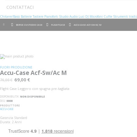
CONTATTACI
Chitarre/Bassi
Batterie
Tastiere
Pianoforti
Studio
Audio
Luci
DJ
Microfoni
Cuffie
Strumenti tradiz
BORSE CUSTODIE CASE
FLIGHTCASE
ACCU-CASE ACF-SW/AC M
Vai
alla
Vai
fine
all'inizio
FUORI PRODUZIONE
della
della
Accu-Case Acf-Sw/Ac M
galleria
galleria
di
di
69,00 €
76,00 €
immagini
immagini
Flight Case Leggero con spugna pre-tagliata
DISPONIBILITA':
NON DISPONIBILE
SKU
0008
PRODUTTORE
ACCU-CASE
Garanzia Standard
Durata: 2 Anni