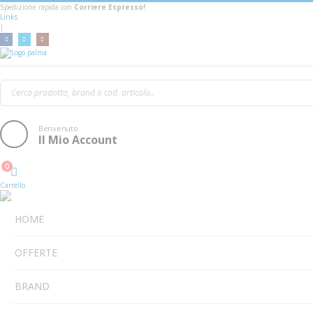
Spedizione rapida con
Corriere Espresso!
Links
|
Accu-Case Acf-Sw/Ac M
Benvenuto
Il Mio Account
0
Cart
Carrello
HOME
OFFERTE
BRAND