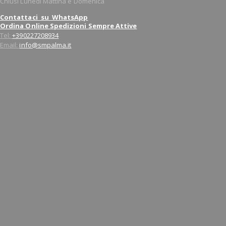
Chiusi Lunedì Mattina e Domenica
Contattaci su WhatsApp
Ordina Online Spedizioni Sempre Attive
Tel:
+390227208934
Email:
info@smpalma.it