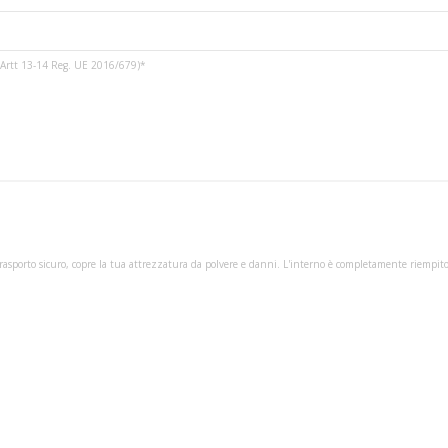
3 e Artt 13-14 Reg. UE 2016/679)*
rasporto sicuro, copre la tua attrezzatura da polvere e danni. L'interno è completamente riempito 