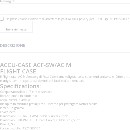
Messaggio*
Ho preso visione e dichiaro di accettare la politica sulla privacy (Art. 13 d. Lgs. N. 196/200
Invia richiesta
DESCRIZIONE
ACCU-CASE ACF-SW/AC M
FLIGHT CASE
Il Flight casa AC M Accessory di Accu Case è una valigetta porta strumenti universale. Offre un t
maniglia per il trasporto sul davanti e 2 lucchetti con serratura.
Specifications:
Compensato solido di 7 mm di spessore
Robusti profili in alluminio
Angoli sferici in acciaio
Riempito in schiuma pretagliata all'interno per proteggere l'attrezzatura
Piedini in gomma
Colore nero
Dimensioni ESTERNE LxWxH 50cm x 40cm x 15cm
Dimensioni INTERNE UTILI LxWxH 48cm x 38cm x 12,50cm
Peso: 4,2kg
Codice prodotto: 1521000107