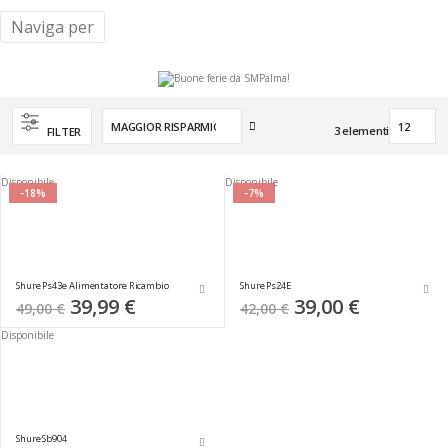
Naviga per
Imposta
3
elementi
FILTER
la
direzione
crescente
Disponibile
Disponibile
-18%
-7%
Shure Ps43e Alimentatore Ricambio
Shure Ps24E
Special
39,99 €
Special
39,00 €
49,00 €
42,00 €
Price
Price
Disponibile
Shure Sb904