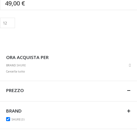
49,00 €
ORA ACQUISTA PER
Rim
BRAND
SHURE
ques
Cancella tutto
artic
PREZZO
BRAND
items
SHURE
3