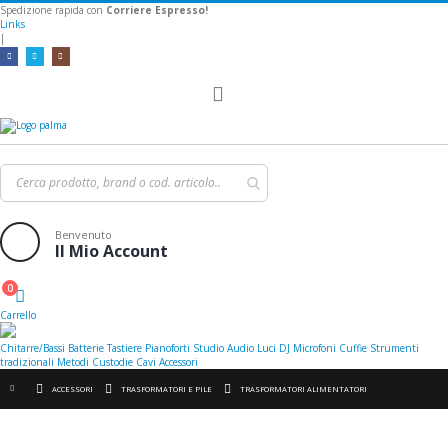
Spedizione rapida con
Corriere Espresso!
Links
|
Toggle
Nav
Benvenuto
Il Mio Account
0
Cart
Carrello
Chitarre/Bassi
Batterie
Tastiere
Pianoforti
Studio
Audio
Luci
DJ
Microfoni
Cuffie
Strumenti
tradizionali
Metodi
Custodie
Cavi
Accessori
ACCESSORI
TRASFORMATORI E PILE
TRASFORMATORI ALIMENTATORI