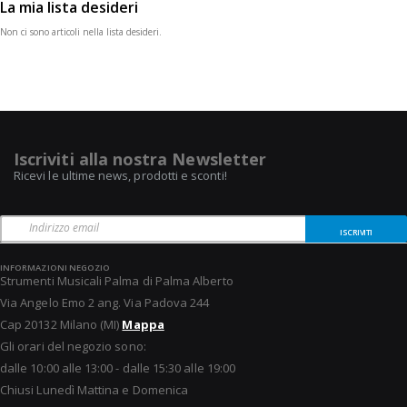
La mia lista desideri
Non ci sono articoli nella lista desideri.
Iscriviti alla nostra Newsletter
Ricevi le ultime news, prodotti e sconti!
ISCRIVITI
INFORMAZIONI NEGOZIO
Strumenti Musicali Palma di Palma Alberto
Via Angelo Emo 2 ang. Via Padova 244
Cap 20132 Milano (MI)
Mappa
Gli orari del negozio sono:
dalle 10:00 alle 13:00 - dalle 15:30 alle 19:00
Chiusi Lunedì Mattina e Domenica